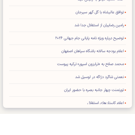
توافق عالیشاه با گل گهر سیرجان
رامین رضاییان از استقلال جدا شد
توضیح درباره ویژه نامه پایانی جام جهانی ۲۰۲۶
اعلام بودجه سالانه باشگاه سپاهان اصفهان
محمد صلاح به «ترابزون اسپور» ترکیه پیوست
نعمتی شاگرد دژاگه در لوسیل شد
تورنمنت چهار جانبه بصره با حضور ایران
اعلام کاپیتان‌های استقلال
فیفا: هیچ تماسی با ترامپ نداشته‌ایم
تراشتگن رسما به آژاکس پیوست