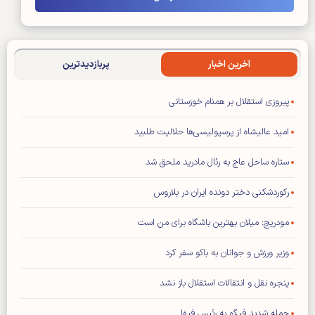
آخرین اخبار
پربازدیدترین
پیروزی استقلال بر همنام خوزستانی
امید عالیشاه از پرسپولیسی‌ها حلالیت طلبید
ستاره ساحل عاج به رئال مادرید ملحق شد
رکوردشکنی دختر دونده ایران در بلاروس
مودریچ: میلان بهترین باشگاه برای من است
وزیر ورزش و جوانان به باکو سفر کرد
پنجره نقل و انتقالات استقلال باز نشد
حمله شدید فیگو به رئیس فیفا