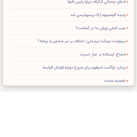
ادعای جنجالی تلگراف درباره رئیس فیفا
پدیده آلومینیوم اراک پرسپولیسی شد
عیب اصلی ورزش ما در کجاست؟
سرنوشت نیمکت تیم ملی؛ اختلاف بر سر شخص یا برنامه؟
شجاع، ایستاده در غبارِ حسرت
زیدان؛ بازگشت اسطوره برای شروع دوباره فوتبال فرانسه
تصمیم سخت
شنبه ۱۷ مرداد ۱۴۰۵- شماره ۳۵۶۳
شماره جدید مجله کیهان ورزشی منتشر شد (نسخه PDF)
بازیکن خارجی پرسپولیس در لیست مازاد تارتار
کلیه حقوق مادی و معنوی این سایت محفوظ و متعلق به وب‌سایت کیهان
تمدید قرارداد کاپیتان استقلال
ورزشی می‌باشد و استفاده از آن با ذکر منبع بلامانع است.