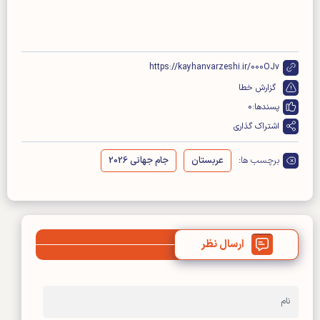
https://kayhanvarzeshi.ir/000OJv
گزارش خطا
پسندها:
0
اشتراک گذاری
برچسب ها:
عربستان
جام جهانی 2026
ارسال نظر