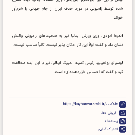
شده توسط زامپولی در مورد حذف ایران از جام جهانی را شرم‌آور
خواند.
آندره‌آ ابودی، وزیر ورزش ایتالیا نیز به صحبت‌های زامبولی واکنش
نشان داد و گفت: اولاً این کار امکان پذیر نیست، ثانیاً مناسب نیست.
لوسیانو بونفیلیو، رئیس کمیته المپیک ایتالیا، نیز با این ایده مخالفت
کرد و گفت که احساس «آزاردهنده‌ای» است.
https://kayhanvarzeshi.ir/000OJx
گزارش خطا
پسندها:
0
اشتراک گذاری