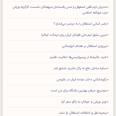
مدیران ذوب‌آهن اصفهان و مس رفسنجان میهمانان نشست کارگروه ورزش
حزب موتلفه اسلامی
یاسر آسانی استقلال را به دردسر می‌اندازد؟
مربی سابق تیم ملی فوتبال ایران روی نیمکت ایتالیا
پیروزی استقلال بر همنام خوزستانی
امید عالیشاه از پرسپولیسی‌ها حلالیت طلبید
ستاره ساحل عاج به رئال مادرید ملحق شد
رکوردشکنی دختر دونده ایران در بلاروس
مودریچ: میلان بهترین باشگاه برای من است
وزیر ورزش و جوانان به باکو سفر کرد
پنجره نقل و انتقالات استقلال باز نشد