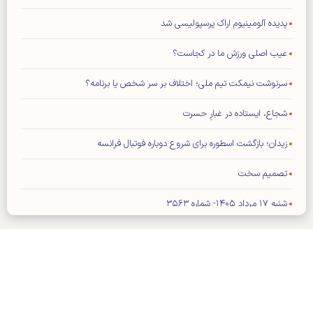
پدیده آلومینیوم اراک پرسپولیسی شد
عیب اصلی ورزش ما در کجاست؟
سرنوشت نیمکت تیم ملی؛ اختلاف بر سر شخص یا برنامه؟
شجاع، ایستاده در غبارِ حسرت
زیدان؛ بازگشت اسطوره برای شروع دوباره فوتبال فرانسه
تصمیم سخت
شنبه ۱۷ مرداد ۱۴۰۵- شماره ۳۵۶۳
شماره جدید مجله کیهان ورزشی منتشر شد (نسخه PDF)
بازیکن خارجی پرسپولیس در لیست مازاد تارتار
تمدید قرارداد کاپیتان استقلال
کلیه حقوق مادی و معنوی این سایت محفوظ و متعلق به وب‌سایت کیهان