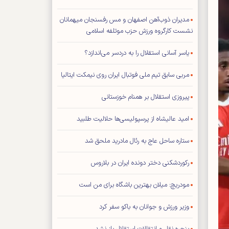
مدیران ذوب‌آهن اصفهان و مس رفسنجان میهمانان
نشست کارگروه ورزش حزب موتلفه اسلامی
یاسر آسانی استقلال را به دردسر می‌اندازد؟
مربی سابق تیم ملی فوتبال ایران روی نیمکت ایتالیا
پیروزی استقلال بر همنام خوزستانی
امید عالیشاه از پرسپولیسی‌ها حلالیت طلبید
ستاره ساحل عاج به رئال مادرید ملحق شد
رکوردشکنی دختر دونده ایران در بلاروس
مودریچ: میلان بهترین باشگاه برای من است
وزیر ورزش و جوانان به باکو سفر کرد