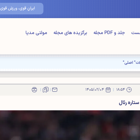
۱۶/مرداد/۴۰۵
ایرانِ قوی، ورزشِ قوی
خست
جلد و PDF مجله
برگزیده های مجله
مولتی مدیا
ت" اصلی"
۱۴۰۵/۰۲/۰۴
۱۸:۵۴
تاره رئال