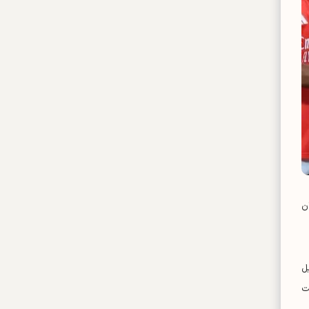
ن
ل
لی تحت