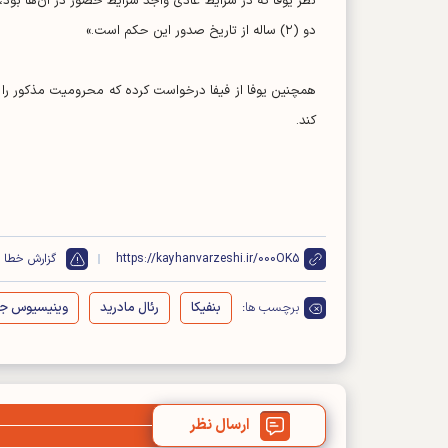
دو (۲) ساله از تاریخ صدور این حکم است.»
همچنین یوفا از فیفا درخواست کرده که محرومیت مذکور را
کند.
https://kayhanvarzeshi.ir/000OK5
گزارش خطا
برچسب ها:
بنفیکا
رئال مادرید
وینیسیوس جو
ارسال نظر