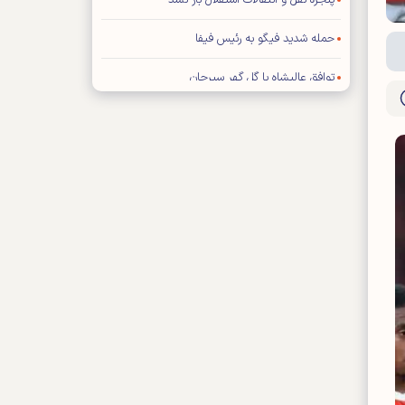
پنجره نقل و انتقالات استقلال باز نشد
حمله شدید فیگو به رئیس فیفا
توافق عالیشاه با گل گهر سیرجان
رامین رضاییان از استقلال جدا شد
توضیح درباره ویژه نامه پایانی جام جهانی ۲۰۲۶
اعلام بودجه سالانه باشگاه سپاهان اصفهان
محمد صلاح به «ترابزون اسپور» ترکیه پیوست
نعمتی شاگرد دژاگه در لوسیل شد