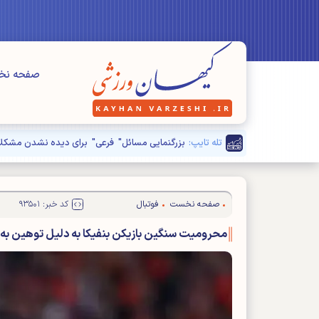
صفحه ن
تله تایپ:
بزرگنمایی مسائل" فرعی" برای دیده نشدن مشکلا
صفحه نخست
فوتبال
کد خبر: ۹۳۵۰۱
محرومیت سنگین بازیکن بنفیکا به دلیل توهین به س