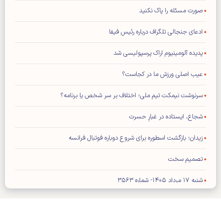
صورت مسئله را پاک نکنید
ادعای جنجالی تلگراف درباره رئیس فیفا
پدیده آلومینیوم اراک پرسپولیسی شد
عیب اصلی ورزش ما در کجاست؟
سرنوشت نیمکت تیم ملی؛ اختلاف بر سر شخص یا برنامه؟
شجاع، ایستاده در غبارِ حسرت
زیدان؛ بازگشت اسطوره برای شروع دوباره فوتبال فرانسه
تصمیم سخت
شنبه ۱۷ مرداد ۱۴۰۵- شماره ۳۵۶۳
شماره جدید مجله کیهان ورزشی منتشر شد (نسخه PDF)