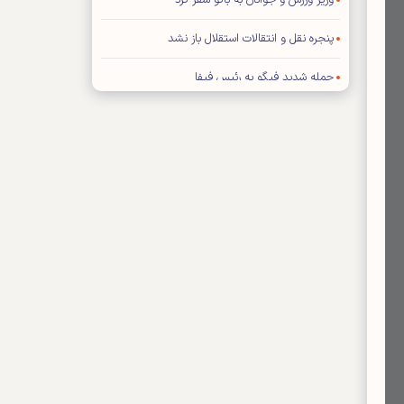
وزیر ورزش و جوانان به باکو سفر کرد
پنجره نقل و انتقالات استقلال باز نشد
حمله شدید فیگو به رئیس فیفا
توافق عالیشاه با گل گهر سیرجان
رامین رضاییان از استقلال جدا شد
توضیح درباره ویژه نامه پایانی جام جهانی ۲۰۲۶
اعلام بودجه سالانه باشگاه سپاهان اصفهان
محمد صلاح به «ترابزون اسپور» ترکیه پیوست