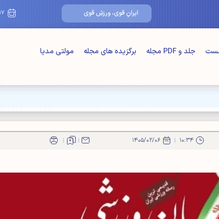
۱۷/مرداد/۰۵
ایرانِ قوی، ورزشِ قوی
خست
جلد و PDF مجله
برگزیده های مجله
مولتی مدیا
ت" اصلی"
۱۴۰۵/۰۲/۰۶
۱۰:۳۴