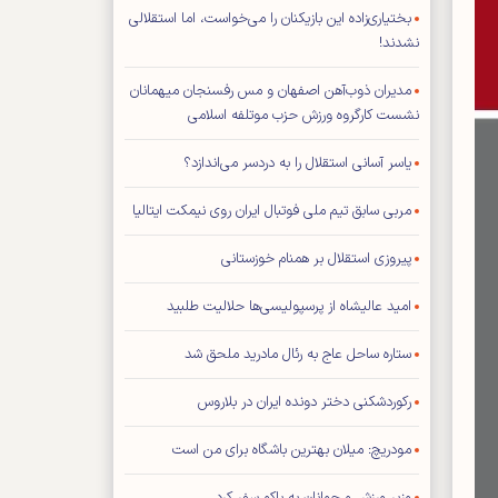
بختیاری‌زاده این بازیکنان را می‌خواست، اما استقلالی
نشدند!
مدیران ذوب‌آهن اصفهان و مس رفسنجان میهمانان
نشست کارگروه ورزش حزب موتلفه اسلامی
یاسر آسانی استقلال را به دردسر می‌اندازد؟
مربی سابق تیم ملی فوتبال ایران روی نیمکت ایتالیا
پیروزی استقلال بر همنام خوزستانی
امید عالیشاه از پرسپولیسی‌ها حلالیت طلبید
ستاره ساحل عاج به رئال مادرید ملحق شد
رکوردشکنی دختر دونده ایران در بلاروس
مودریچ: میلان بهترین باشگاه برای من است