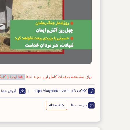
برای مشاهده صفحات کامل این مجله لطفا
لطفا اینجا را کلی
https://kayhanvarzeshi.ir/000OKY
گزارش خطا
برچسب ها:
جلد مجله