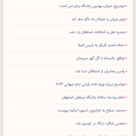
مودریچ: میلان بهترین باشگاه برای من است
وزیر ورزش و جوانان به باکو سفر کرد
پنجره نقل و انتقالات استقلال باز نشد
حمله شدید فیگو به رئیس فیفا
توافق عالیشاه با گل گهر سیرجان
رامین رضاییان از استقلال جدا شد
توضیح درباره ویژه نامه پایانی جام جهانی ۲۰۲۶
اعلام بودجه سالانه باشگاه سپاهان اصفهان
محمد صلاح به «ترابزون اسپور» ترکیه پیوست
نعمتی شاگرد دژاگه در لوسیل شد