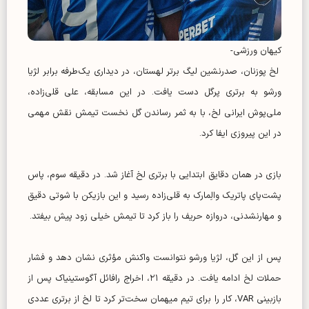
کیهان ورزشی-
لخ پوزنان، صدرنشین لیگ برتر لهستان، در دیداری یک‌طرفه برابر لژیا
ورشو به برتری پرگل دست یافت. در این مسابقه، علی قلی‌زاده،
ملی‌پوش ایرانی لخ، با به ثمر رساندن گل نخست تیمش نقش مهمی
در این پیروزی ایفا کرد.
بازی در همان دقایق ابتدایی با برتری لخ آغاز شد. در دقیقه سوم، پاس
پشت‌پای پاتریک والِمارک به قلی‌زاده رسید و این بازیکن با شوتی دقیق
و مهارنشدنی، دروازه حریف را باز کرد تا تیمش خیلی زود پیش بیفتد.
پس از این گل، لژیا ورشو نتوانست واکنش مؤثری نشان دهد و فشار
حملات لخ ادامه یافت. در دقیقه ۲۱، اخراج رافائل آگوستینیاک پس از
بازبینی VAR، کار را برای تیم میهمان سخت‌تر کرد تا لخ از برتری عددی