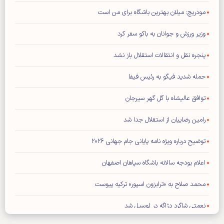
مودریچ: میلان بهترین باشگاه برای من است
وزیر ورزش و جوانان به باکو سفر کرد
پنجره نقل و انتقالات استقلال باز نشد
حمله شدید فیگو به رئیس فیفا
توافق عالیشاه با گل گهر سیرجان
رامین رضاییان از استقلال جدا شد
توضیح درباره ویژه نامه پایانی جام جهانی ۲۰۲۶
اعلام بودجه سالانه باشگاه سپاهان اصفهان
محمد صلاح به «ترابزون اسپور» ترکیه پیوست
نعمتی شاگرد دژاگه در لوسیل شد