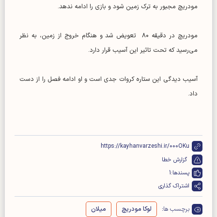
مودریچ مجبور به ترک زمین شود و بازی را ادامه ندهد.
مودریچ در دقیقه ۸۰ تعویض شد و هنگام خروج از زمین، به نظر
می‌رسید که تحت تاثیر این آسیب قرار دارد.
آسیب دیدگی این ستاره کروات جدی است و او ادامه فصل را از دست
داد.
https://kayhanvarzeshi.ir/000OKu
گزارش خطا
پسندها:
1
اشتراک گذاری
برچسب ها:
لوکا مودریچ
میلان