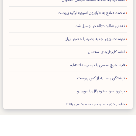
اعلام بودجه سالانه باشگاه سپاهان اصفهان
محمد صلاح به «ترابزون اسپور» ترکیه پیوست
نعمتی شاگرد دژاگه در لوسیل شد
تورنمنت چهار جانبه بصره با حضور ایران
اعلام کاپیتان‌های استقلال
فیفا: هیچ تماسی با ترامپ نداشته‌ایم
تراشتگن رسما به آژاکس پیوست
برخورد سرد ستاره رئال با مورینیو
خارجی‌های پرسپولیس به مرخصی رفتند
برد ۳ بر صفر گل گهر مقابل چادرملو تایید شد
ترامپ جواب اینفانتینو را نمی‌دهد