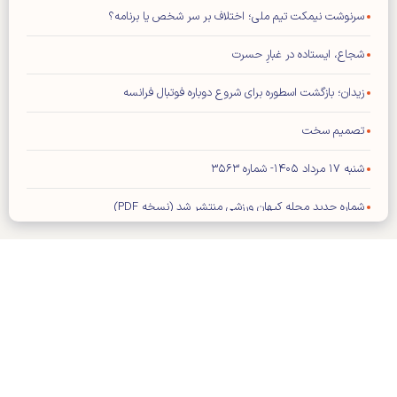
سرنوشت نیمکت تیم ملی؛ اختلاف بر سر شخص یا برنامه؟
شجاع، ایستاده در غبارِ حسرت
زیدان؛ بازگشت اسطوره برای شروع دوباره فوتبال فرانسه
تصمیم سخت
شنبه ۱۷ مرداد ۱۴۰۵- شماره ۳۵۶۳
شماره جدید مجله کیهان ورزشی منتشر شد (نسخه PDF)
بازیکن خارجی پرسپولیس در لیست مازاد تارتار
تمدید قرارداد کاپیتان استقلال
مدافع پرسپولیس قید حضور در تیم عراقی را زد
کلیه حقوق مادی و معنوی این سایت محفوظ و متعلق به وب‌سایت کیهان
پنجره بسته گلر اسپانیایی را به استقلال برمی‌گرداند
ورزشی می‌باشد و استفاده از آن با ذکر منبع بلامانع است.
طراحی و تولید:
ایران سامانه