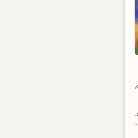
ینگر
س از خلق یک
گل دقیقه ۳۱ تیم حریف،