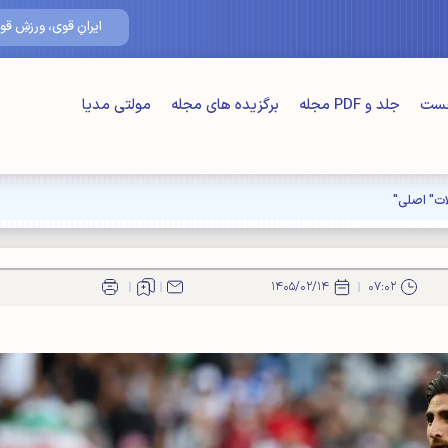
۱۵/مرداد/۴۰۵
ایرانِ قوی، ورزشِ قوی
خست
جلد و PDF مجله
برگزیده های مجله
مولتی مدیا
ت" اصلی"
۱۴۰۵/۰۲/۱۴
۰۷:۰۲