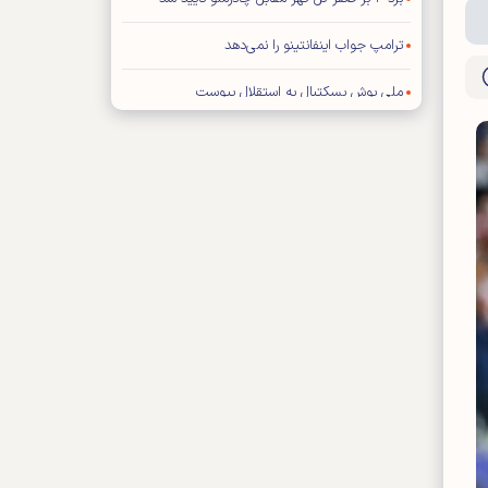
ترامپ جواب اینفانتینو را نمی‌دهد
ملی پوش بسکتبال به استقلال پیوست
تصمیم‌گیری درباره آینده قلعه‌نویی عقب افتاد
اعتراف باشگاه پرسپولیس به انتشار یک خبر نادرست
اینفانتینو دست به دامن ترامپ شد!
فیفا تکلیف استقلال و یاسر آسانی را مشخص کرد