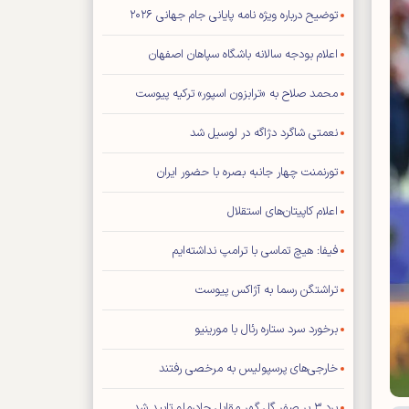
توضیح درباره ویژه نامه پایانی جام جهانی ۲۰۲۶
اعلام بودجه سالانه باشگاه سپاهان اصفهان
محمد صلاح به «ترابزون اسپور» ترکیه پیوست
نعمتی شاگرد دژاگه در لوسیل شد
تورنمنت چهار جانبه بصره با حضور ایران
اعلام کاپیتان‌های استقلال
فیفا: هیچ تماسی با ترامپ نداشته‌ایم
تراشتگن رسما به آژاکس پیوست
برخورد سرد ستاره رئال با مورینیو
خارجی‌های پرسپولیس به مرخصی رفتند
برد ۳ بر صفر گل گهر مقابل چادرملو تایید شد