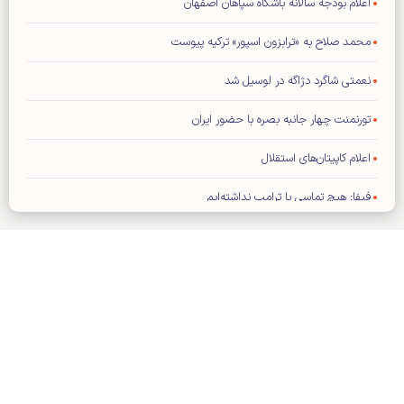
اعلام بودجه سالانه باشگاه سپاهان اصفهان
محمد صلاح به «ترابزون اسپور» ترکیه پیوست
نعمتی شاگرد دژاگه در لوسیل شد
تورنمنت چهار جانبه بصره با حضور ایران
اعلام کاپیتان‌های استقلال
فیفا: هیچ تماسی با ترامپ نداشته‌ایم
تراشتگن رسما به آژاکس پیوست
برخورد سرد ستاره رئال با مورینیو
خارجی‌های پرسپولیس به مرخصی رفتند
کلیه حقوق مادی و معنوی این سایت محفوظ و متعلق به وب‌سایت کیهان
برد ۳ بر صفر گل گهر مقابل چادرملو تایید شد
ورزشی می‌باشد و استفاده از آن با ذکر منبع بلامانع است.
طراحی و تولید:
ایران سامانه