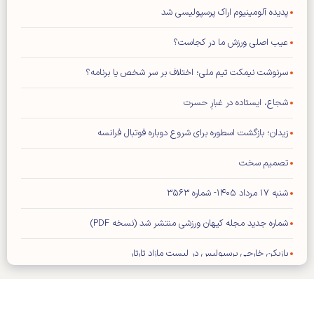
پدیده آلومینیوم اراک پرسپولیسی شد
عیب اصلی ورزش ما در کجاست؟
سرنوشت نیمکت تیم ملی؛ اختلاف بر سر شخص یا برنامه؟
شجاع، ایستاده در غبارِ حسرت
زیدان؛ بازگشت اسطوره برای شروع دوباره فوتبال فرانسه
تصمیم سخت
شنبه ۱۷ مرداد ۱۴۰۵- شماره ۳۵۶۳
شماره جدید مجله کیهان ورزشی منتشر شد (نسخه PDF)
بازیکن خارجی پرسپولیس در لیست مازاد تارتار
تمدید قرارداد کاپیتان استقلال
مدافع پرسپولیس قید حضور در تیم عراقی را زد