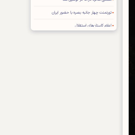
تورنمنت چهار جانبه بصره با حضور ایران
اعلام کاپیتان‌های استقلال
فیفا: هیچ تماسی با ترامپ نداشته‌ایم
تراشتگن رسما به آژاکس پیوست
برخورد سرد ستاره رئال با مورینیو
خارجی‌های پرسپولیس به مرخصی رفتند