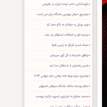
رکوردشکنی دختر دونده ایران در بلاروس
مودریچ: میلان بهترین باشگاه برای من است
وزیر ورزش و جوانان به باکو سفر کرد
پنجره نقل و انتقالات استقلال باز نشد
حمله شدید فیگو به رئیس فیفا
توافق عالیشاه با گل گهر سیرجان
رامین رضاییان از استقلال جدا شد
توضیح درباره ویژه نامه پایانی جام جهانی ۲۰۲۶
اعلام بودجه سالانه باشگاه سپاهان اصفهان
محمد صلاح به «ترابزون اسپور» ترکیه پیوست
نعمتی شاگرد دژاگه در لوسیل شد