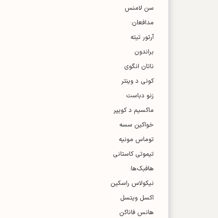
سن لامنس
مدافعان:
آرتور تیته
براندون
ناتان انگوی
کونی د وینتر
زنو دباست
ماکسیم د کویپر
خواکین سسه
توماس مونیه
تیموتی کاستانی
هافبک‌ها:
نیکولاس راسکین
اکسل ویتسل
هانس فاناکن