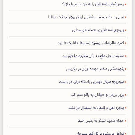
یاسر آسانی استقلال را به دردسر می‌اندازد؟
مربی سابق تیم ملی فوتبال ایران روی نیمکت ایتالیا
پیروزی استقلال بر همنام خوزستانی
امید عالیشاه از پرسپولیسی‌ها حلالیت طلبید
ستاره ساحل عاج به رئال مادرید ملحق شد
رکوردشکنی دختر دونده ایران در بلاروس
مودریچ: میلان بهترین باشگاه برای من است
وزیر ورزش و جوانان به باکو سفر کرد
پنجره نقل و انتقالات استقلال باز نشد
حمله شدید فیگو به رئیس فیفا
توافق عالیشاه با گل گهر سیرجان