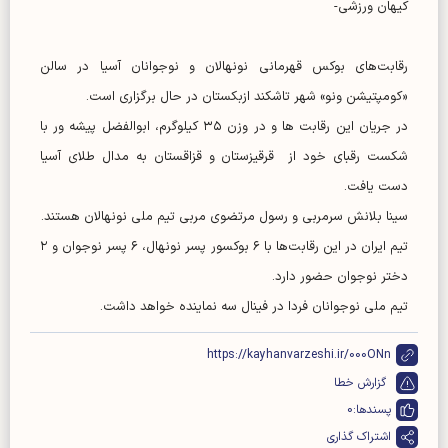
کیهان ورزشی-
رقابت‌های بوکس قهرمانی نونهالان و نوجوانان آسیا در سالن
«کومپتیشن ونو» شهر تاشکند ازبکستان در حال برگزاری است.
در جریان این رقابت ها و در وزن ۳۵ کیلوگرم، ابوالفضل پیشه ور با
شکست رقبای خود از قرقیزستان و قزاقستان به مدال طلای آسیا
دست یافت.
‌سینا بلانش سرمربی و رسول مرتضوی مربی تیم ملی نونهالان هستند.
‌تیم ایران در این رقابت‌ها با ۶ بوکسور پسر نونهال، ۶ پسر نوجوان و ۲
دختر نوجوان حضور دارد.
تیم ملی نوجوانان فردا در فینال سه نماینده خواهد داشت.
https://kayhanvarzeshi.ir/000ONn
گزارش خطا
پسندها:
0
اشتراک گذاری