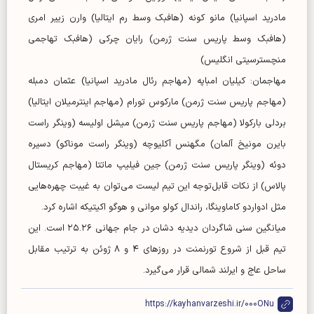
مادرید اسپانیا) مانو کونه (هافبک وسط رم ایتالیا) وارن زییر امری
(هافبک وسط پاریس سنت ژرمن) رایان چرکی (هافبک تهاجمی
منچسترسیتی انگلیس)
مهاجمان: کیلیان امباپه (مهاجم رئال مادرید اسپانیا) عثمان دمبله
(مهاجم پاریس سنت ژرمن) مارکوس تورام (مهاجم اینترمیلان ایتالیا)
بردلی بارکولا (مهاجم پاریس سنت ژرمن) میشل اولیسه (وینگر راست
بایرن مونیخ آلمان) مگهنس آکلیوچه (وینگر راست موناکو) دسیره
دوئه (وینگر پاریس سنت ژرمن) جین فیلیپ ماتتا (مهاجم کریستال
پالاس) از نکات قابل‌توجه این تیم لیست می‌توان به غیبت چهره‌هایی
مثل ادواردو کاماوینگا، راندال کولو موانی و هوگو اکیتیکه اشاره کرد.
میانگین سنی شاگردان دیدیه دشان در جام جهانی ۲۵.۲۶ است. این
تیم قبل از شروع تورنمنت در روز‌های ۴ و ۸ ژوئن به ترتیب مقابل
ساحل عاج و ایرلند شمالی قرار می‌گیرد.
https://kayhanvarzeshi.ir/000ONu