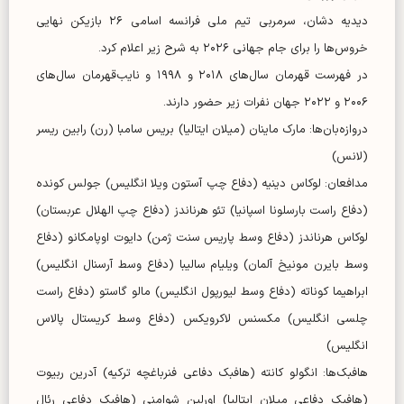
دیدیه دشان، سرمربی تیم ملی فرانسه اسامی ۲۶ بازیکن نهایی
خروس‌ها را برای جام جهانی ۲۰۲۶ به شرح زیر اعلام کرد.
در فهرست قهرمان سال‌های ۲۰۱۸ و ۱۹۹۸ و نایب‌قهرمان سال‌های
۲۰۰۶ و ۲۰۲۲ جهان نفرات زیر حضور دارند.
دروازه‌بان‌ها: مارک ماینان (میلان ایتالیا) بریس سامبا (رن) رابین ریسر
(لانس)
مدافعان: لوکاس دینیه (دفاع چپ آستون ویلا انگلیس) جولس کونده
(دفاع راست بارسلونا اسپانیا) تئو هرناندز (دفاع چپ الهلال عربستان)
لوکاس هرناندز (دفاع وسط پاریس سنت ژمن) دایوت اوپامکانو (دفاع
وسط بایرن مونیخ آلمان) ویلیام سالیبا (دفاع وسط آرسنال انگلیس)
ابراهیما کوناته (دفاع وسط لیورپول انگلیس) مالو گاستو (دفاع راست
چلسی انگلیس) مکسنس لاکرویکس (دفاع وسط کریستال پالاس
انگلیس)
هافبک‌ها: انگولو کانته (هافبک دفاعی فنرباغچه ترکیه) آدرین ربیوت
(هافبک دفاعی میلان ایتالیا) اورلین شوامنی (هافبک دفاعی رئال