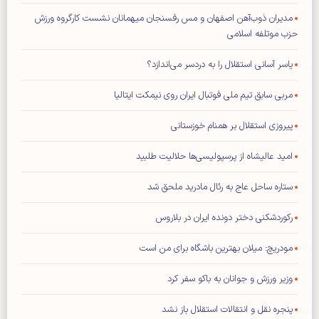
مدیران ذوب‌آهن اصفهان و مس رفسنجان میهمانان نشست کارگروه ورزش
حزب موتلفه اسلامی
یاسر آسانی استقلال را به دردسر می‌اندازد؟
مربی سابق تیم ملی فوتبال ایران روی نیمکت ایتالیا
پیروزی استقلال بر همنام خوزستانی
امید عالیشاه از پرسپولیسی‌ها حلالیت طلبید
ستاره ساحل عاج به رئال مادرید ملحق شد
رکوردشکنی دختر دونده ایران در بلاروس
مودریچ: میلان بهترین باشگاه برای من است
وزیر ورزش و جوانان به باکو سفر کرد
پنجره نقل و انتقالات استقلال باز نشد