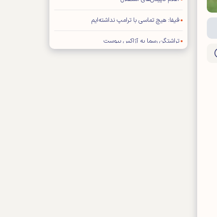
فیفا: هیچ تماسی با ترامپ نداشته‌ایم
تراشتگن رسما به آژاکس پیوست
برخورد سرد ستاره رئال با مورینیو
خارجی‌های پرسپولیس به مرخصی رفتند
برد ۳ بر صفر گل گهر مقابل چادرملو تایید شد
ترامپ جواب اینفانتینو را نمی‌دهد