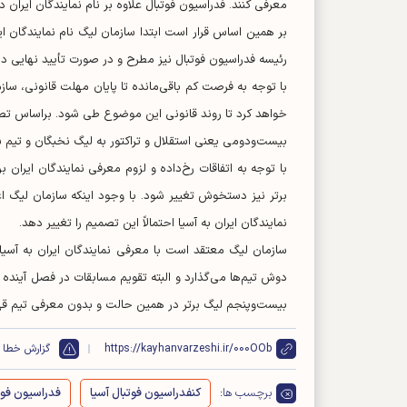
معرفی کنند. فدراسیون فوتبال علاوه بر نام نمایندگان ایران در فصل ب
بر همین اساس قرار است ابتدا سازمان لیگ نام نمایندگان ا
رئیسه فدراسیون فوتبال نیز مطرح و در صورت تأیید نهایی د
با توجه به فرصت کم باقی‌مانده تا پایان مهلت قانونی، سازم
خواهد کرد تا روند قانونی این موضوع طی شود. براساس تصمی
بیست‌و‌دومی یعنی استقلال و تراکتور به لیگ نخبگان و تیم سوم یع
با توجه به اتفاقات رخ‌داده و لزوم معرفی نمایندگان ایرا
برتر نیز دستخوش تغییر شود. با وجود اینکه سازمان لیگ اع
نمایندگان ایران به آسیا احتمالاً این تصمیم را تغییر دهد.
سازمان لیگ معتقد است با معرفی نمایندگان ایران به آسیا،
دوش تیم‌ها می‌گذارد و البته تقویم مسابقات در فصل آینده
بیست‌و‌پنجم لیگ برتر در همین حالت و بدون معرفی تیم قهر
https://kayhanvarzeshi.ir/000OOb
گزارش خطا
برچسب ها:
کنفدراسیون فوتبال آسیا
فدراسیون فوتب