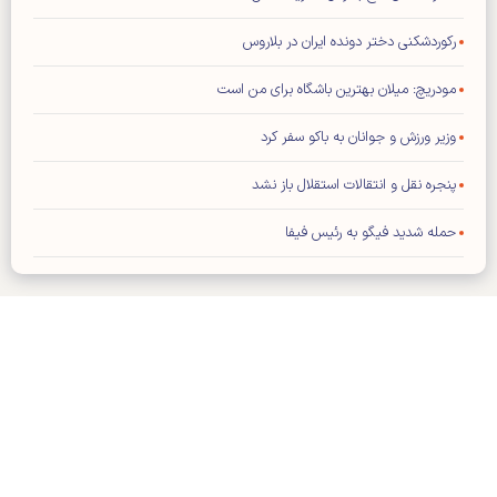
رکوردشکنی دختر دونده ایران در بلاروس
مودریچ: میلان بهترین باشگاه برای من است
وزیر ورزش و جوانان به باکو سفر کرد
پنجره نقل و انتقالات استقلال باز نشد
حمله شدید فیگو به رئیس فیفا
توافق عالیشاه با گل گهر سیرجان
رامین رضاییان از استقلال جدا شد
توضیح درباره ویژه نامه پایانی جام جهانی ۲۰۲۶
اعلام بودجه سالانه باشگاه سپاهان اصفهان
کلیه حقوق مادی و معنوی این سایت محفوظ و متعلق به وب‌سایت کیهان
ورزشی می‌باشد و استفاده از آن با ذکر منبع بلامانع است.
محمد صلاح به «ترابزون اسپور» ترکیه پیوست
طراحی و تولید:
ایران سامانه