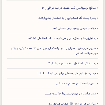
مدافع پرسپولیس قید حضور در تیم عراقی را زد
پنجره بسته گلر اسپانیایی را به استقلال برمی‌گرداند
مهاجم خارجی پرسپولیس ماندنی شد
بختیاری‌زاده این بازیکنان را می‌خواست، اما استقلالی نشدند!
مدیران ذوب‌آهن اصفهان و مس رفسنجان میهمانان نشست کارگروه ورزش
حزب موتلفه اسلامی
یاسر آسانی استقلال را به دردسر می‌اندازد؟
مربی سابق تیم ملی فوتبال ایران روی نیمکت ایتالیا
پیروزی استقلال بر همنام خوزستانی
امید عالیشاه از پرسپولیسی‌ها حلالیت طلبید
ستاره ساحل عاج به رئال مادرید ملحق شد