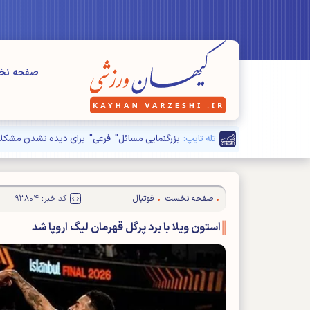
صفحه ن
تله تایپ:
بزرگنمایی مسائل" فرعی" برای دیده نشدن مشکلا
صفحه نخست
فوتبال
کد خبر: ۹۳۸۰۴
استون ویلا با برد پرگل قهرمان لیگ اروپا شد