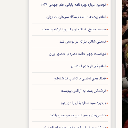
توضیح درباره ویژه نامه پایانی جام جهانی ۲۰۲۶
اعلام بودجه سالانه باشگاه سپاهان اصفهان
محمد صلاح به «ترابزون اسپور» ترکیه پیوست
نعمتی شاگرد دژاگه در لوسیل شد
تورنمنت چهار جانبه بصره با حضور ایران
اعلام کاپیتان‌های استقلال
فیفا: هیچ تماسی با ترامپ نداشته‌ایم
تراشتگن رسما به آژاکس پیوست
برخورد سرد ستاره رئال با مورینیو
خارجی‌های پرسپولیس به مرخصی رفتند
برد ۳ بر صفر گل گهر مقابل چادرملو تایید شد