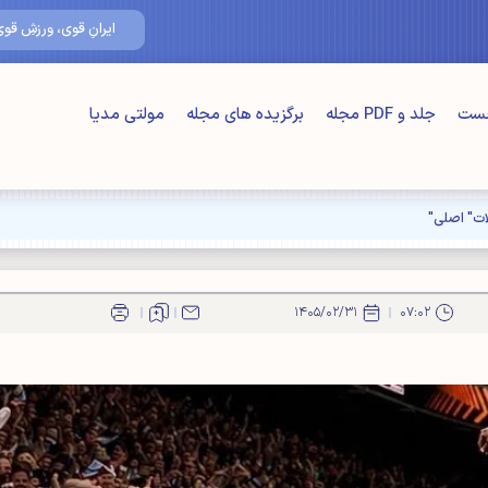
۱۵/مرداد/۴۰۵
ایرانِ قوی، ورزشِ قوی
خست
جلد و PDF مجله
برگزیده های مجله
مولتی مدیا
ت" اصلی"
۱۴۰۵/۰۲/۳۱
۰۷:۰۲