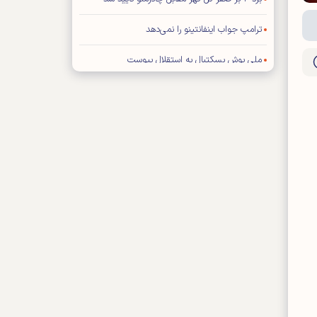
ترامپ جواب اینفانتینو را نمی‌دهد
ملی پوش بسکتبال به استقلال پیوست
تصمیم‌گیری درباره آینده قلعه‌نویی عقب افتاد
اعتراف باشگاه پرسپولیس به انتشار یک خبر نادرست
اینفانتینو دست به دامن ترامپ شد!
فیفا تکلیف استقلال و یاسر آسانی را مشخص کرد