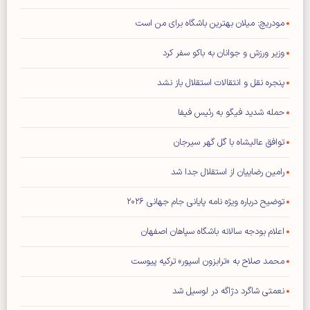
مودریچ: میلان بهترین باشگاه برای من است
وزیر ورزش و جوانان به باکو سفر کرد
پنجره نقل و انتقالات استقلال باز نشد
حمله شدید فیگو به رئیس فیفا
توافق عالیشاه با گل گهر سیرجان
رامین رضاییان از استقلال جدا شد
توضیح درباره ویژه نامه پایانی جام جهانی ۲۰۲۶
اعلام بودجه سالانه باشگاه سپاهان اصفهان
محمد صلاح به «ترابزون اسپور» ترکیه پیوست
نعمتی شاگرد دژاگه در لوسیل شد