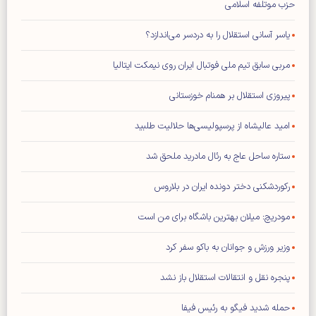
حزب موتلفه اسلامی
یاسر آسانی استقلال را به دردسر می‌اندازد؟
مربی سابق تیم ملی فوتبال ایران روی نیمکت ایتالیا
پیروزی استقلال بر همنام خوزستانی
امید عالیشاه از پرسپولیسی‌ها حلالیت طلبید
ستاره ساحل عاج به رئال مادرید ملحق شد
رکوردشکنی دختر دونده ایران در بلاروس
مودریچ: میلان بهترین باشگاه برای من است
وزیر ورزش و جوانان به باکو سفر کرد
پنجره نقل و انتقالات استقلال باز نشد
حمله شدید فیگو به رئیس فیفا