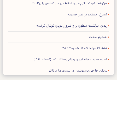
سرنوشت نیمکت تیم ملی؛ اختلاف بر سر شخص یا برنامه؟
شجاع، ایستاده در غبارِ حسرت
زیدان؛ بازگشت اسطوره برای شروع دوباره فوتبال فرانسه
تصمیم سخت
شنبه ۱۷ مرداد ۱۴۰۵- شماره ۳۵۶۳
شماره جدید مجله کیهان ورزشی منتشر شد (نسخه PDF)
بازیکن خارجی پرسپولیس در لیست مازاد تارتار
تمدید قرارداد کاپیتان استقلال
مدافع پرسپولیس قید حضور در تیم عراقی را زد
پنجره بسته گلر اسپانیایی را به استقلال برمی‌گرداند
کلیه حقوق مادی و معنوی این سایت محفوظ و متعلق به وب‌سایت کیهان
مهاجم خارجی پرسپولیس ماندنی شد
ورزشی می‌باشد و استفاده از آن با ذکر منبع بلامانع است.