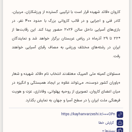
کاروان «قائد شهید» قرار است با ترکیبی گسترده از ورزشکاران، مربیان،
کادر فنی و اجرایی و در قالب کاروانی بزرگ با حدود ۴۰۰ نفر، در
بازی‌های آسیایی داخل سالن ۲۰۲۶ حضور پیدا کند. این رقابت‌ها از
*۲۲ تا ۲۹ آذرماه در ریاض عربستان برگزار خواهد شد و نمایندگان
ایران در رشته‌های مختلف ورزشی به مصاف رقبای آسیایی خواهند
رفت.
مسئولان کمیته ملی المپیک معتقدند انتخاب نام «قائد شهید» و شعار
«یاوران کشور دوست»، می‌تواند علاوه بر ایجاد همبستگی و انگیزه در
میان اعضای کاروان، تصویری از روحیه پهلوانی، وفاداری، عزت و هویت
فرهنگی ملت ایران را در سطح آسیا و جهان به نمایش بگذارد.
https://kayhanvarzeshi.ir/000OPn
گزارش خطا
پسندها:
0