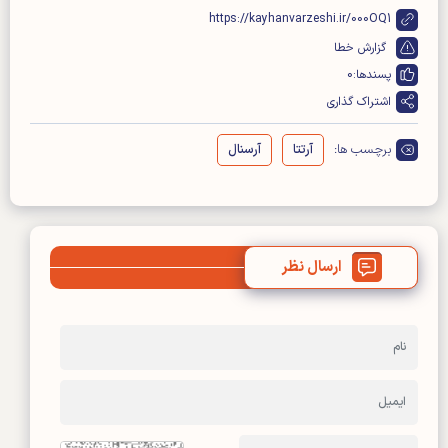
https://kayhanvarzeshi.ir/000OQ1
گزارش خطا
پسندها:
0
اشتراک گذاری
برچسب ها:
آرتتا
آرسنال
ارسال نظر