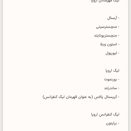
لیگ قهرمانان اروپا
- آرسنال
- منچسترسیتی
- منچستریونایتد
- استون ویلا
- لیورپول
لیگ اروپا
- بورنموث
- ساندرلند
- کریستال پالاس (به عنوان قهرمان لیگ کنفرانس)
لیگ کنفرانس اروپا
- برایتون