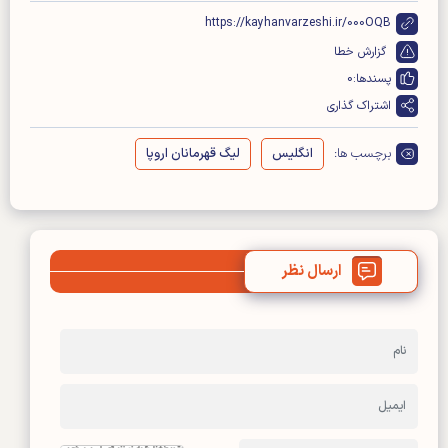
https://kayhanvarzeshi.ir/000OQB
گزارش خطا
پسندها:
0
اشتراک گذاری
برچسب ها:
انگلیس
لیگ قهرمانان اروپا
ارسال نظر