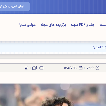
۱۶/مرداد/۴۰۵
ایرانِ قوی، ورزشِ قوی
خست
جلد و PDF مجله
برگزیده های مجله
مولتی مدیا
ت" اصلی"
۱۴۰۵/۰۳/۱۰
۰۷:۳۳