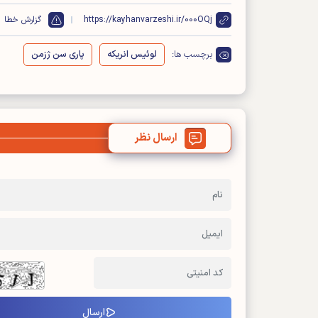
https://kayhanvarzeshi.ir/000OQj
گزارش خطا
برچسب ها:
لوئیس انریکه
پاری سن ژزمن
ارسال نظر