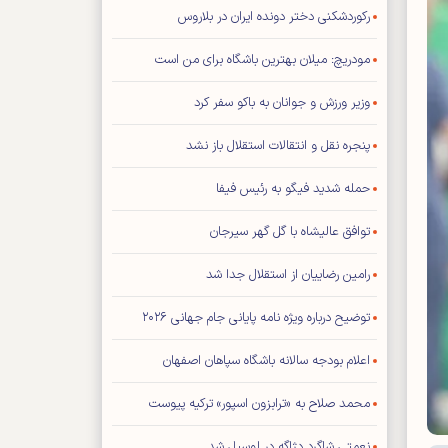
رکوردشکنی دختر دونده ایران در بلاروس
مودریچ: میلان بهترین باشگاه برای من است
وزیر ورزش و جوانان به باکو سفر کرد
پنجره نقل و انتقالات استقلال باز نشد
حمله شدید فیگو به رئیس فیفا
توافق عالیشاه با گل گهر سیرجان
رامین رضاییان از استقلال جدا شد
توضیح درباره ویژه نامه پایانی جام جهانی ۲۰۲۶
اعلام بودجه سالانه باشگاه سپاهان اصفهان
محمد صلاح به «ترابزون اسپور» ترکیه پیوست
نعمتی شاگرد دژاگه در لوسیل شد