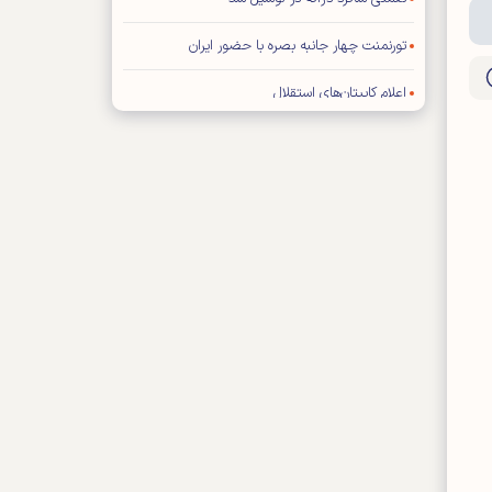
تورنمنت چهار جانبه بصره با حضور ایران
اعلام کاپیتان‌های استقلال
فیفا: هیچ تماسی با ترامپ نداشته‌ایم
تراشتگن رسما به آژاکس پیوست
برخورد سرد ستاره رئال با مورینیو
خارجی‌های پرسپولیس به مرخصی رفتند