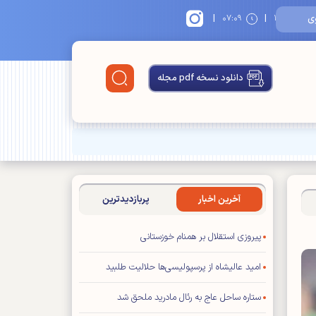
|
|
۱
۰۷:۰۹
دانلود نسخه pdf مجله
آخرین اخبار
پربازدیدترین
پیروزی استقلال بر همنام خوزستانی
امید عالیشاه از پرسپولیسی‌ها حلالیت طلبید
ستاره ساحل عاج به رئال مادرید ملحق شد