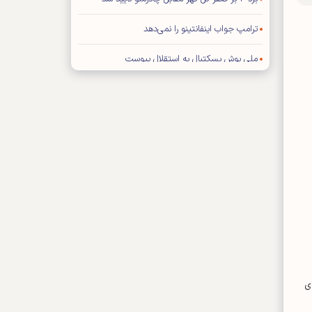
ترامپ جواب اینفانتینو را نمی‌دهد
ملی پوش بسکتبال به استقلال پیوست
تصمیم‌گیری درباره آینده قلعه‌نویی عقب افتاد
اعتراف باشگاه پرسپولیس به انتشار یک خبر نادرست
اینفانتینو دست به دامن ترامپ شد!
فیفا تکلیف استقلال و یاسر آسانی را مشخص کرد
ی