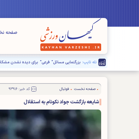
صفحه ن
تله تایپ:
بزرگنمایی مسائل" فرعی" برای دیده نشدن مشکلا
صفحه نخست
فوتبال
کد خبر: ۹۳۹۱۶
شایعه بازگشت جواد نکونام به استقلال