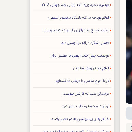
توضیح درباره ویژه نامه پایانی جام جهانی ۲۰۲۶
اعلام بودجه سالانه باشگاه سپاهان اصفهان
محمد صلاح به «ترابزون اسپور» ترکیه پیوست
نعمتی شاگرد دژاگه در لوسیل شد
تورنمنت چهار جانبه بصره با حضور ایران
اعلام کاپیتان‌های استقلال
فیفا: هیچ تماسی با ترامپ نداشته‌ایم
تراشتگن رسما به آژاکس پیوست
برخورد سرد ستاره رئال با مورینیو
خارجی‌های پرسپولیس به مرخصی رفتند
برد ۳ بر صفر گل گهر مقابل چادرملو تایید شد