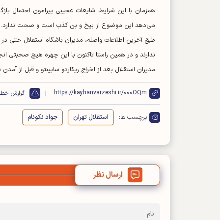
همزمان با این شرایط، شایعات عجیبی پیرامون احتمال باز
می‌دهد این موضوع از بیخ و بن کذب است و صحت ندارد.
طبق آخرین اطلاعات واصله، مدیران باشگاه استقلال حتی در ص
ندارند و در همین راستا تاکنون با این چهره هیچ صحبتی ان
مدیران استقلال بعد از اخراج ریکاردو ساپینتو و قبل از آمدن 
https://kayhanvarzeshi.ir/000OQm
گزارش خطا
برچسب ها:
استقلال تهران
جواد نکونام
ارسال نظر