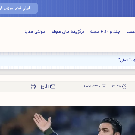
۱۵/مرداد/۴۰۵
ایرانِ قوی، ورزشِ قوی
خست
جلد و PDF مجله
برگزیده های مجله
مولتی مدیا
ت" اصلی"
۱۴۰۵/۰۳/۱۰
۱۳:۴۸