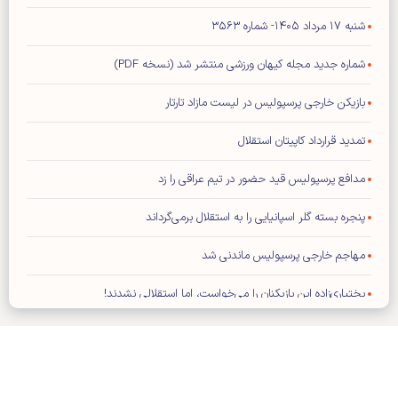
شنبه ۱۷ مرداد ۱۴۰۵- شماره ۳۵۶۳
شماره جدید مجله کیهان ورزشی منتشر شد (نسخه PDF)
بازیکن خارجی پرسپولیس در لیست مازاد تارتار
تمدید قرارداد کاپیتان استقلال
مدافع پرسپولیس قید حضور در تیم عراقی را زد
پنجره بسته گلر اسپانیایی را به استقلال برمی‌گرداند
مهاجم خارجی پرسپولیس ماندنی شد
بختیاری‌زاده این بازیکنان را می‌خواست، اما استقلالی نشدند!
مدیران ذوب‌آهن اصفهان و مس رفسنجان میهمانان نشست کارگروه ورزش
حزب موتلفه اسلامی
یاسر آسانی استقلال را به دردسر می‌اندازد؟