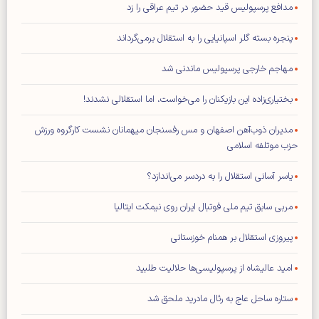
مدافع پرسپولیس قید حضور در تیم عراقی را زد
پنجره بسته گلر اسپانیایی را به استقلال برمی‌گرداند
مهاجم خارجی پرسپولیس ماندنی شد
بختیاری‌زاده این بازیکنان را می‌خواست، اما استقلالی نشدند!
مدیران ذوب‌آهن اصفهان و مس رفسنجان میهمانان نشست کارگروه ورزش
حزب موتلفه اسلامی
یاسر آسانی استقلال را به دردسر می‌اندازد؟
مربی سابق تیم ملی فوتبال ایران روی نیمکت ایتالیا
پیروزی استقلال بر همنام خوزستانی
امید عالیشاه از پرسپولیسی‌ها حلالیت طلبید
ستاره ساحل عاج به رئال مادرید ملحق شد