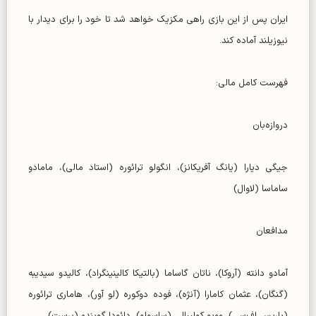
ایران پس از این بازی راهی مکزیک خواهد شد تا خود را برای دیدار با
نیوزیلند آماده کند.
فهرست کامل مالی:
دروازه‌بان
جیگی دیارا (یانگ آفریکانز)، انگولو ترائوره (استاد مالی)، مامادو
ساماسا (لاوال)
مدافعان
آمادو دانته (آروکا)، ناتان گاساما (بالتیکا کالینینگراد)، کالیدو سیدیبه
(گنگان)، عثمان کامارا (آنژه)، فوده دوکوره (لو آور)، هاماری ترائوره