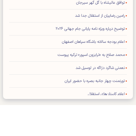
توافق عالیشاه با گل گهر سیرجان
رامین رضاییان از استقلال جدا شد
توضیح درباره ویژه نامه پایانی جام جهانی ۲۰۲۶
اعلام بودجه سالانه باشگاه سپاهان اصفهان
محمد صلاح به «ترابزون اسپور» ترکیه پیوست
نعمتی شاگرد دژاگه در لوسیل شد
تورنمنت چهار جانبه بصره با حضور ایران
اعلام کاپیتان‌های استقلال
فیفا: هیچ تماسی با ترامپ نداشته‌ایم
تراشتگن رسما به آژاکس پیوست
برخورد سرد ستاره رئال با مورینیو