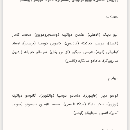
(پاریس اف‌سی)، وویو کولیبالی (ساسولو)، دائودا گویندو (برست)
هافبک‌ها
الیو دینگ (الاهلی)، عثمان دیاکیته (وست‌برومویچ)، محمد کامارا
(السد)، موسی دیاکیته (کادیس)، کاموری دومبیا (برست)، لاسانا
کولیبالی (لچه)، عیسی جیگیبا (ای‌اس رئال)، سومالیا دیاباته (ردبول
سالزبورگ)، مامادو سانگاره (لانس)
مهاجم
گوسو دیارا (فاینورد)، مامادو دومبیا (واتفورد)، گائوسو دیاکیته
(لوزان)، سکو مایگا (بینگا اف‌سی)، محمد الامین سیسوکو (جولیبا
آسی)، لاسین سینایوکو (اوسر)