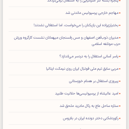
پنجره بسته گلر اسپانیایی را به استقلال برمی‌گرداند
مهاجم خارجی پرسپولیس ماندنی شد
بختیاری‌زاده این بازیکنان را می‌خواست، اما استقلالی نشدند!
مدیران ذوب‌آهن اصفهان و مس رفسنجان میهمانان نشست کارگروه ورزش
حزب موتلفه اسلامی
یاسر آسانی استقلال را به دردسر می‌اندازد؟
مربی سابق تیم ملی فوتبال ایران روی نیمکت ایتالیا
پیروزی استقلال بر همنام خوزستانی
امید عالیشاه از پرسپولیسی‌ها حلالیت طلبید
ستاره ساحل عاج به رئال مادرید ملحق شد
رکوردشکنی دختر دونده ایران در بلاروس