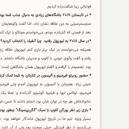
فوتبالی زیبا شگفت‌زده کردیم.
* در تابستان ۲۰۱۷ باشگاه‌های زیادی به دنبال جذب شما بودند. چقدر نزدیک بود به تیمی دیگر بروید؟
منچسترسیتی به من علاقه نشان داد، اما گفت وگوهایمان 
بعد از فصلی که گذرانده بودم، می‌خواستم موناکو را ترک ک
*در سال ۲۰۱۸ به لیورپول رفتید. چرا آنفیلد را انتخاب کردید؟
همیشه می‌خواستم در لیگ برتر بازی کنم. لیورپول علاقه زی
رفتم و گفت وگوی خوبی با کلوپ و مدیران باشگاه داشتم. در
بود. تصمیمم را گرفتم و گفتم لیورپول همان باشگاهی است ک
* حضور روبرتو فیرمینو و آلیسون در کنارتان به شما کمک کرد
خیلی زیاد. همزمان با آلیسون به لیورپول آمدم ولی فیرمینو 
فیرمینو، لوکاس لیوا و فیلیپه کوتینیو گذرانده و عملا ی
خانواده‌اش هر چه در توان شان بود انجام دادند تا حس خو
* بازی زیر نظر یورگن کلوپ با سبک "گگن‌پرسینگ" چطور بود
بسیار ویژه. تیم ما در تاریخ لیورپول ماندگار خواهد بود، چ
می‌کردیم. از نظر فیزیکی خیلی سخت بود ولی از آن لذت می‌ب