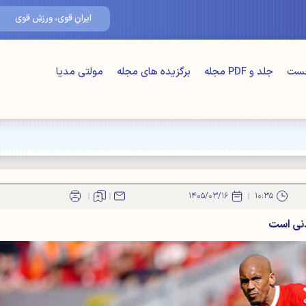
۱۷/مرداد/۰۵
ایرانِ قوی، ورزشِ قوی
خست
جلد و PDF مجله
برگزیده های مجله
مولتی مدیا
ت" اصلی"
۱۴۰۵/۰۳/۱۶
۱۰:۳۵
دنی است