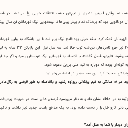
شد، اما وقتی فابینیو عضوی از تیم‌تان باشد، اتفاقات خوبی رخ می‌دهد. در فص
یم جوان موناکویی بود که برخلاف تمام پیش‌بینی‌ها تا نیمه‌نهایی لیگ قهرمانان آن سال پ
گ قهرمانان کمک کرد، بلکه خیلی زود فاتح لیگ برتر شد تا این باشگاه به اولین قهرمان
خود در لیگ از سال ۱۹۹۰ برسد. هافبک برزیلی در سال ۲۰۲۲ نیز جزو نامزد‌های دریافت توپ طلا شد. سه سال قبل، این ب
نمی‌شود. فابینیو فصل گذشته با الاتحاد به قهرمانی لیگ عربستان رسید و اگر چه ای
فوتبالش صحبت کرد. این مصاحبه را در ادامه می‌خوانید.
* قبل از انجام اولین بازی‌تان در رده بزرگسال برای فلومیننزه، در ۱۸ سالگی به تیم پرتغالی ریو‌آوه رفتید و بلافاصله به طور قرضی به رئال‌ماد
رخشیده بودم. ریوآوه به من علاقه نشان داد و به نظر می‌رسید فرصتی عالی است. در تمرینات پیش‌ف
گی دنی کارواخال را از دست داده بود، به یک مدافع راست جدید نیاز داشت و ناگها
ای دیدار با شما به هتل آمد؟