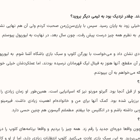
خیلی زود به پایان رسید. سپس با پاری‌سن‌ژرمن صحبت کردم ولی آن هم نهایی نشد
نم. به نظرم همه چیز درست پیش رفت، چون سال بعد، در نهایت به لیورپول پیوستم.
ادی نشان داد و می‌خواست با یورگن کلوپ و سبک بازی باشگاه آشنا شوم. به لیورپو
 آن مقطع، آنها هنوز به فینال لیگ قهرمانان نرسیده بودند، اما عملکردشان خیلی خو
ه می‌خواهم به آن بپیوندم.
؟
از قبل آنجا بود. آلبرتو مورنو نیز که اسپانیایی است، همین‌طور. او زمان زیادی را ب
ک برزیلی شده بود. کمک آنها برای من و خانواده‌ام اهمیت زیادی داشت. فیرمینو 
بی داشته باشم و در انگلیس جا بیفتم. مطمئنم آلیسون هم چنین حسی دارد.
؟
ون واقعا دوره‌ای جدید را رقم زد. همه چیز را بردیم و واقعا برنامه‌های کلوپ را در
ردید. به این سبک بازی عادت می‌کنید. کلوپ انتظارات زیادی دارد، اما از او و کاد