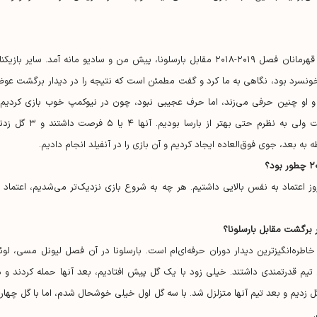
او بعد از شکست در دیدار دور رفت مرحله نیمه‌نهایی لیگ قهرمانان فصل ۲۰۱۹-۲۰۱۸ مقابل بارسلونا، پیش من و سادیو مانه آمد. سایر بازی
 خونسرد بود، نگاهی به ما کرد و گفت مطمئن است که نتیجه را در دیدار برگشت عو
ید و او چنین حرفی می‌زند، اما حرف عجیبی نبود، چون در نیوکمپ خوب بازی کردیم 
نتیجه گویای اتفاقات درون زمین نبود. گفتنش عجیب است ولی به نظرم حتی بهتر از بارسا بودیم. آنها ۴ یا 
ه بعد، جوی فوق‌العاده ایجاد کردیم و آن بازی را در آنفیلد انجام دادیم.
وز اعتماد به نفس بالایی داشتیم. هر چه به شروع بازی نزدیک‌تر می‌شدیم، اعتماد ب
ر برگشت مقابل بارسلونا؟
خاطره‌انگیزترین دیدار دوران حرفه‌ای‌ام است. بارسلونا در آن فصل لیونل مسی، لوئی
تیم قدرتمندی داشتند. خیلی زود با یک گل پیش افتادیم، بعد آنها حمله کردند و د
دیم و بعد تیم آنها متزلزل شد. با سه گل اول خیلی خوشحال شدم، اما با گل چهارم