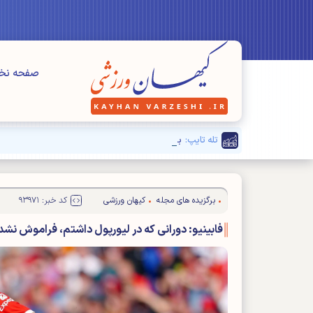
صفحه ن
تله تایپ:
بزرگنمایی مسائل" فرعی" برای دیده نشدن مشکلا
برگزیده های مجله
کیهان ورزشی
کد خبر: ۹۳۹۷۱
فابینیو: دورانی که در لیورپول داشتم، فراموش نش