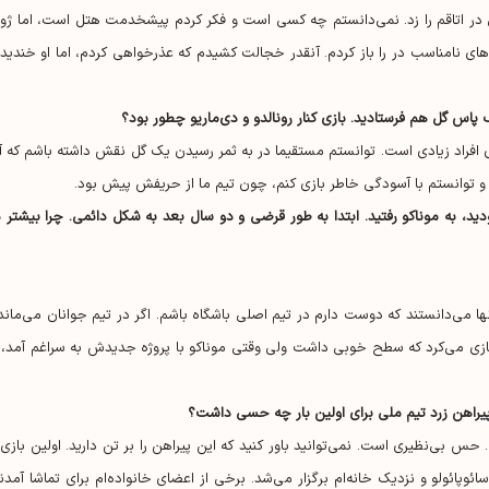
ی در اتاقم را زد. نمی‌دانستم چه کسی است و فکر کردم پیشخدمت هتل است، اما ژوز
س‌های نامناسب در را باز کردم. آنقدر خجالت کشیدم که عذرخواهی کردم، اما او خندید 
 پاس گل هم فرستادید. بازی کنار رونالدو و دی‌ماریو چطور بود؟
یای افراد زیادی است. توانستم مستقیما در به ثمر رسیدن یک گل نقش داشته باشم که آ
ود و توانستم با آسودگی خاطر بازی کنم، چون تیم ما از حریفش پیش بود.
 نکرده بودید، به موناکو رفتید. ابتدا به طور قرضی و دو سال بعد به شکل دائمی. چرا بیشتر 
ها می‌دانستند که دوست دارم در تیم اصلی باشگاه باشم. اگر در تیم جوانان می‌ماند
ازی می‌کرد که سطح خوبی داشت ولی وقتی موناکو با پروژه جدیدش به سراغم آمد، ا
یم زیر ۲۰ ساله‌ها پوشیده بودم. حس بی‌نظیری است. نمی‌توانید باور کنید که این پیراهن را بر تن دارید. اولین بازی‌
پائولو و نزدیک خانه‌ام برگزار می‌شد. برخی از اعضای خانواده‌ام برای تماشا آمدند