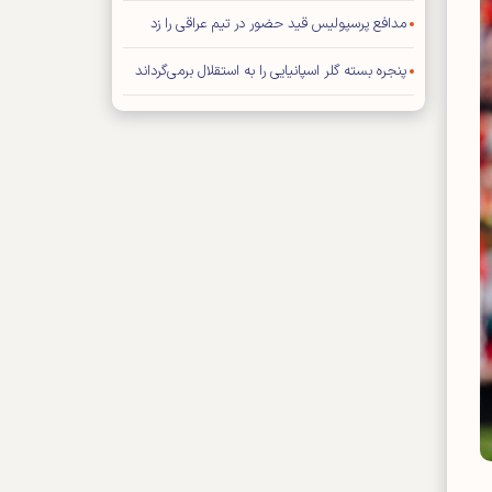
مدافع پرسپولیس قید حضور در تیم عراقی را زد
پنجره بسته گلر اسپانیایی را به استقلال برمی‌گرداند
مهاجم خارجی پرسپولیس ماندنی شد
بختیاری‌زاده این بازیکنان را می‌خواست، اما استقلالی
نشدند!
مدیران ذوب‌آهن اصفهان و مس رفسنجان میهمانان
نشست کارگروه ورزش حزب موتلفه اسلامی
یاسر آسانی استقلال را به دردسر می‌اندازد؟
مربی سابق تیم ملی فوتبال ایران روی نیمکت ایتالیا
پیروزی استقلال بر همنام خوزستانی