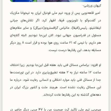
کیهان ورزشی-
امیر قلعه‌نویی پس از ورود تیم ملی فوتبال ایران به تیخوانا مکزیک
در گفت‌وگو با تلویزیون فیفا، اظهار کرد: اگر تلاش‌های جیانی
اینفانتینو، رئیس(فیفا)، ماتیاس گرافستروم(دبیرکل) و سایر مقام‌های
مسئول در فدراسیون جهانی نبود، الان این‌جا نبودیم. البته گلایه‌ای
هم داریم. با تیمی که ۲۱ ساعت روی هوا بوده و قرار است ۸ روز دیگر
مسابقه بدهد، این رفتارها درست نیست.
او افزود: براساس مسائل فنی باید هفته قبل این‌جا بودیم. زیرا اختلاف
ساعت ۱۲ ساعته نیاز به ۲ هفته تطبیق‌پذیری دارد. در این تورنمنت‌ها
جدا از مسائل فنی باید موارد اخلاقی و انسانی رعایت شود. درباره ما
این مسائل رعایت نشده است. هرچند ملت و کشور بزرگ ایران در
دهه‌های گذشته به این رفتارها عادت کرده‌اند.
سرمربی تیم ملی تاکید کرد: صحبت من با ۴۷ مربی دیگر حاضر در