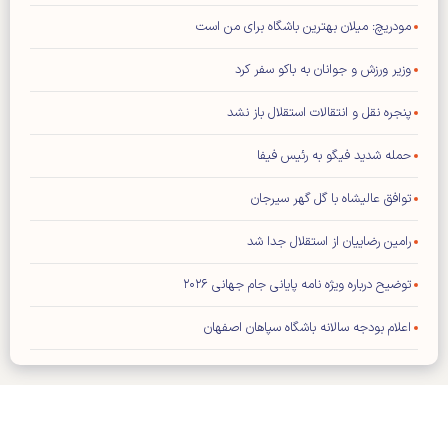
مودریچ: میلان بهترین باشگاه برای من است
وزیر ورزش و جوانان به باکو سفر کرد
پنجره نقل و انتقالات استقلال باز نشد
حمله شدید فیگو به رئیس فیفا
توافق عالیشاه با گل گهر سیرجان
رامین رضاییان از استقلال جدا شد
توضیح درباره ویژه نامه پایانی جام جهانی ۲۰۲۶
اعلام بودجه سالانه باشگاه سپاهان اصفهان
محمد صلاح به «ترابزون اسپور» ترکیه پیوست
نعمتی شاگرد دژاگه در لوسیل شد