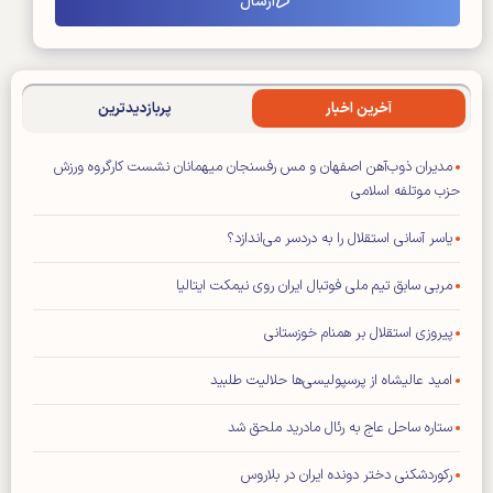
آخرین اخبار
پربازدیدترین
مدیران ذوب‌آهن اصفهان و مس رفسنجان میهمانان نشست کارگروه ورزش
حزب موتلفه اسلامی
یاسر آسانی استقلال را به دردسر می‌اندازد؟
مربی سابق تیم ملی فوتبال ایران روی نیمکت ایتالیا
پیروزی استقلال بر همنام خوزستانی
امید عالیشاه از پرسپولیسی‌ها حلالیت طلبید
ستاره ساحل عاج به رئال مادرید ملحق شد
رکوردشکنی دختر دونده ایران در بلاروس