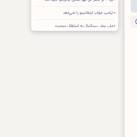
ترامپ جواب اینفانتینو را نمی‌دهد
ملی پوش بسکتبال به استقلال پیوست
تصمیم‌گیری درباره آینده قلعه‌نویی عقب افتاد
اعتراف باشگاه پرسپولیس به انتشار یک خبر نادرست
اینفانتینو دست به دامن ترامپ شد!
فیفا تکلیف استقلال و یاسر آسانی را مشخص کرد