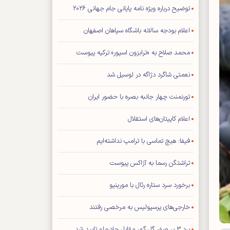
توضیح درباره ویژه نامه پایانی جام جهانی ۲۰۲۶
اعلام بودجه سالانه باشگاه سپاهان اصفهان
محمد صلاح به «ترابزون اسپور» ترکیه پیوست
نعمتی شاگرد دژاگه در لوسیل شد
تورنمنت چهار جانبه بصره با حضور ایران
اعلام کاپیتان‌های استقلال
فیفا: هیچ تماسی با ترامپ نداشته‌ایم
تراشتگن رسما به آژاکس پیوست
برخورد سرد ستاره رئال با مورینیو
خارجی‌های پرسپولیس به مرخصی رفتند
برد ۳ بر صفر گل گهر مقابل چادرملو تایید شد