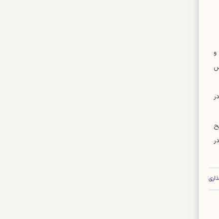
و
رس
ها در
ح
ر
اری