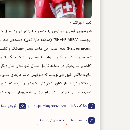
کیهان ورزشی-
فدراسیون فوتبال سوئیس با انتشار بیانیه‌ای درباره محل ک
برچسب "SNAKE AREA" (منطقه مار/افعی) 
(Rattlesnakes) سام است. این مارها بسیار خطرناک و کشنده هستند.
آکادمی سان‌دیگو در منطقه کارمل شمال شهرستان سان‌دیگو، کال
سایت فاکس نیوز می‌نویسد که سوئیس فاقد مارهای سمی و
را منتشر کرد تا بازیکنان، کادر فنی، کارکنان و بازدیدکنند
کمپ تیم ملی سوئیس در جام جهانی به میهمان ناخوانده و
https://kayhanvarzeshi.ir/000OS8
گزارش خطا
برچسب ها:
جام جهانی 2026