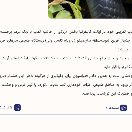
مپ تمرینی خود در ایالت کالیفرنیا بخش بزرگی از حاشیه کمپ با رنگ قرمز برجسته 
مشخص شد تا جنجال‌آفرین شود.منطقه سان‌دیگو (به‌ویژه کارمل ولی) زیستگاه طبیعی مارهای ج
تیم ملی سوئیس یکی از اولین تیم‌هایی بود که پایگاه تمرینی خود را برای جام جهانی ۲۰۲۶ در ایالات متحده انتخاب کرد. پایگاه اصلی آن‌
یفرنیا قرار دارد.
حشی است به همین خاطر فدراسیون برای جلوگیری از هرگونه خطر، این هشدار صری
گان از ورود به مناطق طبیعی اطراف خودداری کنند.سایت الکوره، با تیتر ترس و وحشت د
 خطرناک این تورنمنت پرداخت.
اشتراک گذ
پسندها:
0