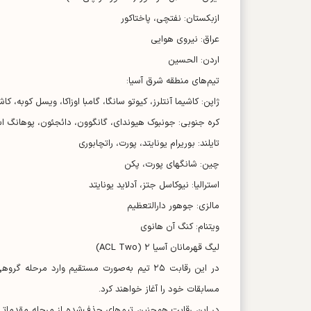
ازبکستان: نفتچی، پاختاکور
عراق: نیروی هوایی
اردن: الحسین
تیم‌های منطقه شرق آسیا:
ژاپن: کاشیما آنتلرز، کیوتو سانگا، گامبا اوزاکا، ویسل کوبه، کا
کره جنوبی: جونبوک هیوندای، گانگوون، دائجئون، پوهانگ اس
تایلند: بوریرام یونایتد، پورت، راتچابوری
چین: شانگهای پورت، پکن
استرالیا: نیوکاسل جتز، آدلاید یونایتد
مالزی: جوهور دارالتعظیم
ویتنام: کنگ آن هانوی
لیگ قهرمانان آسیا ۲ (ACL Two)
مسابقات خود را آغاز خواهند کرد.