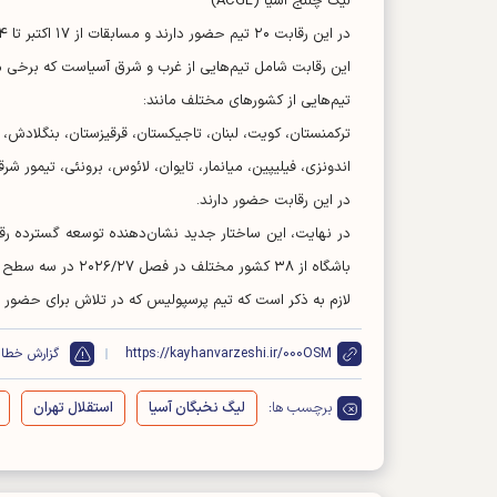
لیگ چلنج آسیا (ACGL)
در این رقابت ۲۰ تیم حضور دارند و مسابقات از ۱۷ اکتبر تا ۲۴ نوامبر ۲۰۲۶ برگزار می‌شود.
این رقابت شامل تیم‌هایی از غرب و شرق آسیاست که برخی مس
تیم‌هایی از کشور‌های مختلف مانند:
ترکمنستان، کویت، لبنان، تاجیکستان، قرقیزستان، بنگلادش، س
اندونزی، فیلیپین، میانمار، تایوان، لائوس، برونئی، تیمور شر
در این رقابت حضور دارند.
باشگاه از ۳۸ کشور مختلف در فصل ۲۰۲۶/۲۷ در سه سطح مختلف قاره‌ای به میدان خواهند رفت.
لازم به ذکر است که تیم پرسپولیس که در تلاش برای حضور در آسیا بود با توجه به اعلام AFC 
https://kayhanvarzeshi.ir/000OSM
گزارش خطا
برچسب ها:
لیگ نخبگان آسیا
استقلال تهران