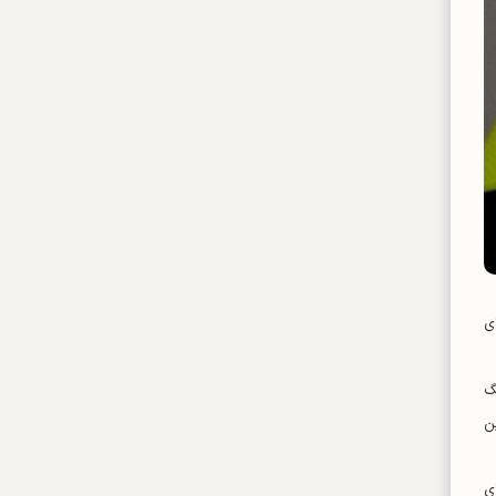
 تیم‌های
لیگ قهرمانان آسیا ۲ (ACL Two) و لیگ
عیین
ای