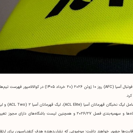
به نقل از سایت کنفدراسیون فوتبال آسیا AFC، کنفدراسیون فوتبال آسیا (AFC) روز ۱۰ ژوئن ۲۰۲۶ (۲۰ خرداد ۱۴۰۵) در کوالالامپور فهرست
این فهرست مربوط به سه رقابت جدید و توسعه‌یافته آسیا شامل لیگ نخبگان قهرمانان آسیا (ACL Elite)، 
چلنج آسیا (ACGL™) است که بر اساس مقررات ورود باشگاه‌ها و سهمیه‌بندی فصل ۲۰۲۶/۲۷ و همچنین لیست باشگاه‌های دارای مجوز ت
باشگاه از ۳۸ فدراسیون عضو AFC در این رقابت‌ها حضور خواهند داشت؛ موضوعی که نشان‌دهنده هدف کنفدراسیون برای ارتق