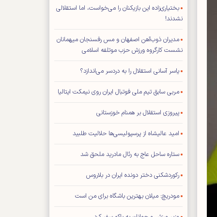
بختیاری‌زاده این بازیکنان را می‌خواست، اما استقلالی
نشدند!
مدیران ذوب‌آهن اصفهان و مس رفسنجان میهمانان
نشست کارگروه ورزش حزب موتلفه اسلامی
یاسر آسانی استقلال را به دردسر می‌اندازد؟
مربی سابق تیم ملی فوتبال ایران روی نیمکت ایتالیا
پیروزی استقلال بر همنام خوزستانی
امید عالیشاه از پرسپولیسی‌ها حلالیت طلبید
ستاره ساحل عاج به رئال مادرید ملحق شد
رکوردشکنی دختر دونده ایران در بلاروس
مودریچ: میلان بهترین باشگاه برای من است