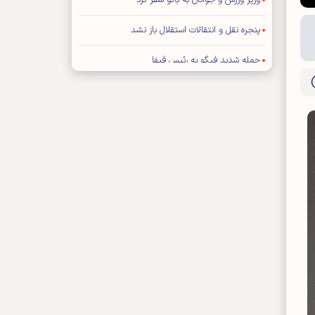
وزیر ورزش و جوانان به باکو سفر کرد
پنجره نقل و انتقالات استقلال باز نشد
حمله شدید فیگو به رئیس فیفا
توافق عالیشاه با گل گهر سیرجان
رامین رضاییان از استقلال جدا شد
توضیح درباره ویژه نامه پایانی جام جهانی ۲۰۲۶
اعلام بودجه سالانه باشگاه سپاهان اصفهان
محمد صلاح به «ترابزون اسپور» ترکیه پیوست