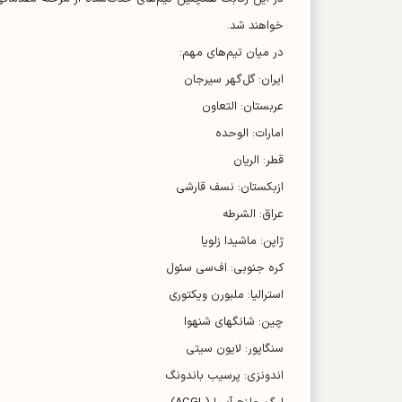
خواهند شد.
در میان تیم‌های مهم:
ایران: گل‌گهر سیرجان
عربستان: التعاون
امارات: الوحده
قطر: الریان
ازبکستان: نسف قارشی
عراق: الشرطه
ژاپن: ماشیدا زلویا
کره جنوبی: اف‌سی سئول
استرالیا: ملبورن ویکتوری
چین: شانگهای شنهوا
سنگاپور: لایون سیتی
اندونزی: پرسیب باندونگ