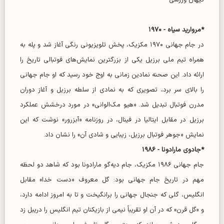
کیهان ورزشی-
*مروارید سیاه - ۱۹۷۰
در جام جهانی ۱۹۷۰ مکزیک، پخش تلویزیونی رنگی آغاز شد و پله به
همراه تیم ملی برزیل یکی از بزرگترین نمایش‌های فوتبالی تاریخ را
ارائه داد. این صحنه نمادین زمانی به اوج خود رسید که او جام جهانی
را بالای سر برد، تصویری که به نمادی از سلطه برزیل و آغاز دوران
مدرن فوتبال تبدیل شد. «هیو مک‌الوانی» در مورد درخشش عملکرد
برزیل در مقابل ایتالیا در فینال، در روزنامه «آبزرور» نوشت که این
نمایش «جوهر فوتبال برزیل، زیبایی و شادی آن» را نشان داد.
*جادوی مارادونا - ۱۹۸۶
جام جهانی ۱۹۸۶ مکزیک، جام دیه‌گو مارادونا بود که شاهد دو لحظه
مهم در تاریخ جام جهانی بود: گل معروف «دست خدا» مقابل
انگلیس، گلی که جنجال جهانی را برانگیخت و تا به امروز ادامه دارد،
و «گل قرن» که در آن او تقریباً نیمی از بازیکنان تیم انگلیس را دریبل زد