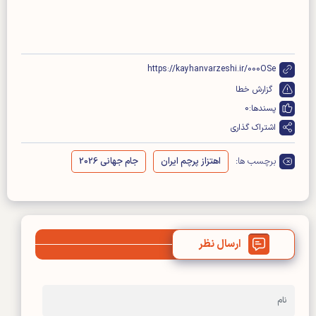
https://kayhanvarzeshi.ir/000OSe
گزارش خطا
پسندها:
0
اشتراک گذاری
برچسب ها:
اهتزاز پرچم ایران
جام جهانی 2026
ارسال نظر