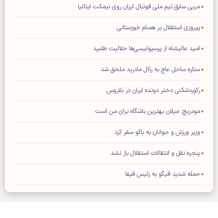
مربی سابق تیم ملی فوتبال ایران روی نیمکت ایتالیا
پیروزی استقلال بر همنام خوزستانی
امید عالیشاه از پرسپولیسی‌ها حلالیت طلبید
ستاره ساحل عاج به رئال مادرید ملحق شد
رکوردشکنی دختر دونده ایران در بلاروس
مودریچ: میلان بهترین باشگاه برای من است
وزیر ورزش و جوانان به باکو سفر کرد
پنجره نقل و انتقالات استقلال باز نشد
حمله شدید فیگو به رئیس فیفا
توافق عالیشاه با گل گهر سیرجان
رامین رضاییان از استقلال جدا شد