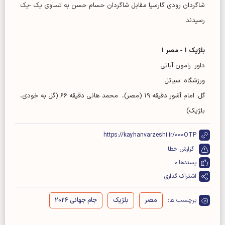
شاگردان رودی گارسیا مقابل شاگردان حسام حسن به تساوی یک -یک
رسیدند.
بلژیک ۱ - مصر ۱
داور: رامون آباتی
ورزشگاه: سیاتل
گل: امام آشور دقیقه ۱۹ (مصر)، محمد هانی دقیقه ۶۶ (گل به خودی،
بلژیک)
https://kayhanvarzeshi.ir/000OTP
گزارش خطا
پسندها:
0
اشتراک گذاری
برچسب ها:
مصر
بلژیک
جام جهانی 2026