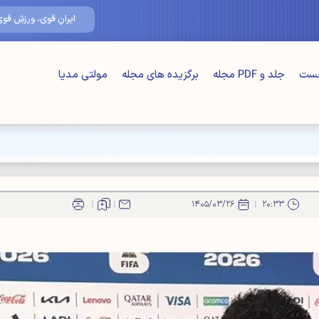
۱۸/مرداد/۰۵
ایرانِ قوی، ورزشِ قوی
خست
جلد و PDF مجله
برگزیده های مجله
مولتی مدیا
ت" اصلی"
۱۴۰۵/۰۳/۲۶
۲۰:۳۳