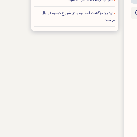
شجاع، ایستاده در غبارِ حسرت
زیدان؛ بازگشت اسطوره برای شروع دوباره فوتبال
فرانسه
تصمیم سخت
شنبه ۱۷ مرداد ۱۴۰۵- شماره ۳۵۶۳
شماره جدید مجله کیهان ورزشی منتشر شد (نسخه
PDF)
بازیکن خارجی پرسپولیس در لیست مازاد تارتار
تمدید قرارداد کاپیتان استقلال
مدافع پرسپولیس قید حضور در تیم عراقی را زد