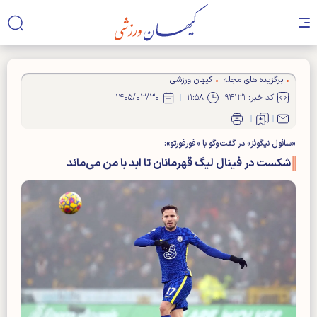
برگزیده های مجله
کیهان ورزشی
کد خبر: ۹۴۱۳۱
۱۱:۵۸
۱۴۰۵/۰۳/۳۰
«سائول نیگوئز» در گفت‌و‌گو با «فورفورتو»:
شکست در فینال لیگ قهرمانان تا ابد با من می‌ماند