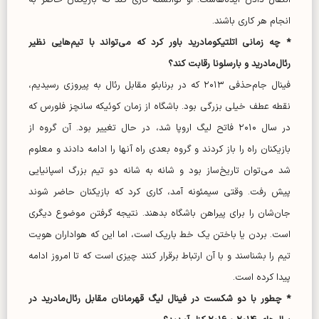
انتقال دادن ایده‌هاست. او توانسته کاری کند که بازیکنان حاضر به
انجام هر کاری باشند.
* چه زمانی اتلتیکومادرید باور کرد که می‌تواند با تیم‌هایی نظیر
رئال‌مادرید و بارسلونا رقابت کند؟
فینال جام‌حذفی ۲۰۱۳ که در برنابئو مقابل رئال به پیروزی رسیدیم،
نقطه عطف خیلی بزرگی بود. باشگاه از زمان کوئیکه سانچز فلورس که
در سال ۲۰۱۰ فاتح لیگ اروپا شد، در حال تغییر بود. آن گروه از
بازیکنان راه را باز کردند و گروه بعدی راه آنها را ادامه دادند و معلوم
شد می‌توان تاریخ‌ساز بود و شانه به شانه دو تیم بزرگ اسپانیایی
پیش رفت. وقتی سیمئونه آمد، کاری کرد که بازیکنان حاضر شوند
جان‌شان را برای پیراهن باشگاه بدهند. نتیجه گرفتن موضوع دیگری
است. بردن یا باختن یک خط باریک است، اما این که هواداران هویت
تیم را بشناسند و با آن ارتباط برقرار کنند چیزی است که تا امروز ادامه
پیدا کرده است.
* چطور با دو شکست در فینال لیگ قهرمانان مقابل رئال‌مادرید در