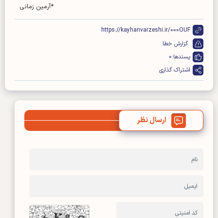
*آرمین زمانی
https://kayhanvarzeshi.ir/000OUF
گزارش خطا
پسندها:
0
اشتراک گذاری
ارسال نظر