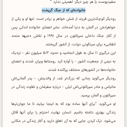
سفیدپوست یا هر چیز دیگر؛ اهمیتی ندارد. "
خانواده‌ای که از جنگ گریخت
رودیگر کوچک‌ترین فرزند از شش خواهر و برادر است. تنها او و یکی از
خواهرانش در آلمان به دنیا آمده‌اند. سایر اعضای خانواده اندکی پس
از آغاز جنگ داخلی سیرالئون در سال ۱۹۹۱ و تلاش «جبهه متحد
انقلابی» برای سرنگونی دولت، از کشور گریختند.
این درگیری ۱۱ سال به طول انجامید و حدود ۵/۲ میلیون نفر – نزدیک
به نیمی از جمعیت کشور – را آواره کرد. روستا‌ها ویران شدند و اعضای
خانواده‌ها در کشور‌های مختلف پراکنده شدند.
رودیگر می‌گوید زمانی که بزرگ‌تر شد، از والدینش – پدر آلمانی‌اش
ماتیاس و مادر سیرالئونی‌اش لیلی – درباره سفرشان و تفاوت زندگی در
سیرالئون و آلمان پرسید.
او می‌گوید: "برای آنها ساده بود که به اینجا بیایند تا ما جوان‌تر‌ها
زندگی بهتری داشته باشیم. انسان نهایت احترام را برای آنها قائل
می‌شود. ترک کردن جایی که به آن تعلق دارید و آغاز زندگی در مکانی