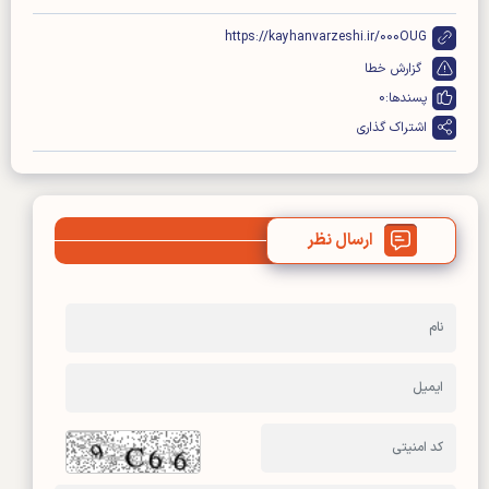
https://kayhanvarzeshi.ir/000OUG
گزارش خطا
پسندها:
0
اشتراک گذاری
ارسال نظر