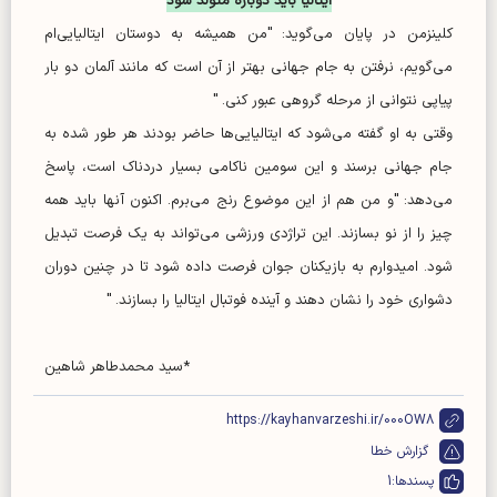
ایتالیا باید دوباره متولد شود
کلینزمن در پایان می‌گوید: "من همیشه به دوستان ایتالیایی‌ام
می‌گویم، نرفتن به جام جهانی بهتر از آن است که مانند آلمان دو بار
پیاپی نتوانی از مرحله گروهی عبور کنی. "
وقتی به او گفته می‌شود که ایتالیایی‌ها حاضر بودند هر طور شده به
جام جهانی برسند و این سومین ناکامی بسیار دردناک است، پاسخ
می‌دهد: "و من هم از این موضوع رنج می‌برم. اکنون آ‌نها باید همه
چیز را از نو بسازند. این تراژدی ورزشی می‌تواند به یک فرصت تبدیل
شود. امیدوارم به بازیکنان جوان فرصت داده شود تا در چنین دوران
دشواری خود را نشان دهند و آینده فوتبال ایتالیا را بسازند. "
*سید محمدطاهر شاهین
https://kayhanvarzeshi.ir/000OW8
گزارش خطا
پسندها:
1