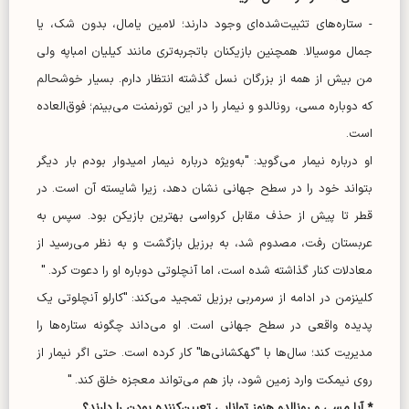
- ستاره‌های تثبیت‌شده‌ای وجود دارند؛ لامین یامال، بدون شک، یا
جمال موسیالا. همچنین بازیکنان باتجربه‌تری مانند کیلیان امباپه ولی
من بیش از همه از بزرگان نسل گذشته انتظار دارم. بسیار خوشحالم
که دوباره مسی، رونالدو و نیمار را در این تورنمنت می‌بینم؛ فوق‌العاده
است.
او درباره نیمار می‌گوید: "به‌ویژه درباره نیمار امیدوار بودم بار دیگر
بتواند خود را در سطح جهانی نشان دهد، زیرا شایسته آن است. در
قطر تا پیش از حذف مقابل کرواسی بهترین بازیکن بود. سپس به
عربستان رفت، مصدوم شد، به برزیل بازگشت و به نظر می‌رسید از
معادلات کنار گذاشته شده است، اما آنچلوتی دوباره او را دعوت کرد. "
کلینزمن در ادامه از سرمربی برزیل تمجید می‌کند: "کارلو آنچلوتی یک
پدیده واقعی در سطح جهانی است. او می‌داند چگونه ستاره‌ها را
مدیریت کند؛ سال‌ها با "کهکشانی‌ها" کار کرده است. حتی اگر نیمار از
روی نیمکت وارد زمین شود، باز هم می‌تواند معجزه خلق کند. "
* آیا مسی و رونالدو هنوز توانایی تعیین‌کننده بودن را دارند؟