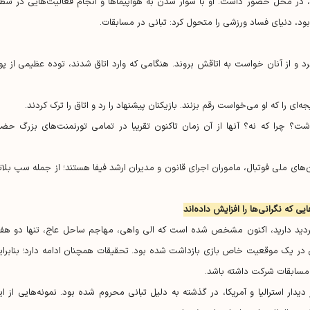
، در محل حضور داشت. او با سوار شدن به هواپیما‌ها و انجام فعالیت‌هایی در سط
 بود، دنیای فساد ورزشی را متحول کرد: تبانی در مسابقات.
رد و از آنان خواست به اتاقش بروند. هنگامی که وارد اتاق شدند، توده عظیمی از پو
جه‌ای را که او می‌خواست رقم بزنند. بازیکنان پیشنهاد را رد و اتاق را ترک کردند.
اشت؟ چرا که نه؟ آنها از آن زمان تاکنون تقریبا در تمامی تورنمنت‌های بزرگ حضو
ن‌های ملی فوتبال، ماموران اجرای قانون و مدیران ارشد فیفا هستند؛ از جمله سپ بلاتر
ایی که نگرانی‌ها را افزایش داده‌اند
 درباره امکان ظهور دوباره تبانی در جام جهانی ۲۰۲۶ تردید دارید، اکنون مشخص شده است که الی واهی، مهاجم ساحل عاج، تنها دو هف
ی در یک موقعیت خاص بازی بازداشت شده بود. تحقیقات همچنان ادامه دارد؛ بنابرای
ر مسابقات شرکت داشته باشد.
دار استرالیا و آمریکا، در گذشته به دلیل تبانی محروم شده بود. نمونه‌هایی از ای