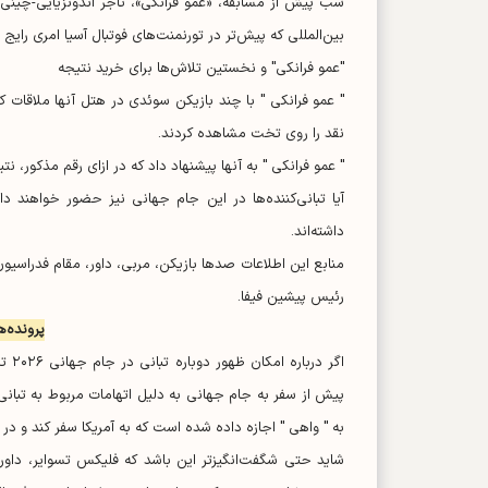
شب پیش از مسابقه، «عمو فرانکی»، تاجر اندونزیایی-چینی
بین‌المللی که پیش‌تر در تورنمنت‌های فوتبال آسیا امری رایج
"عمو فرانکی" و نخستین تلاش‌ها برای خرید نتیجه
" عمو فرانکی " با چند بازیکن سوئدی در هتل آنها ملاقات ک
نقد را روی تخت مشاهده کردند.
" عمو فرانکی " به آ‌نها پیشنهاد داد که در ازای رقم مذکور، نتی
آیا تبانی‌کننده‌ها در این جام جهانی نیز حضور خواهند د
داشته‌اند.
منابع این اطلاعات صد‌ها بازیکن، مربی، داور، مقام فدراسیو
رئیس پیشین فیفا.
پرونده‌ه
اگر
پیش از سفر به جام جهانی به دلیل اتهامات مربوط به تبان
به " واهی " اجازه داده شده است که به آمریکا سفر کند و د
شاید حتی شگفت‌انگیزتر این باشد که فلیکس تسوایر، داور دی