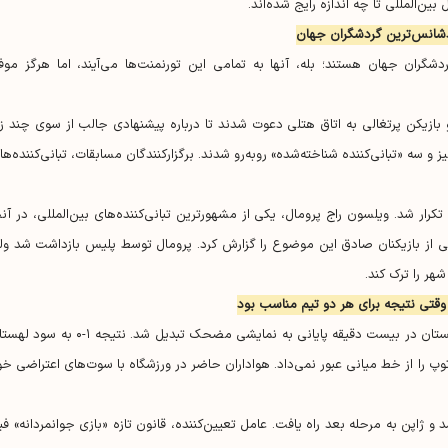
ین‌المللی تا چه اندازه رایج شده‌اند.
شانس‌ترین گردشگران جهان
شگران جهان هستند؛ بله، آنها به تمامی این تورنمنت‌ها می‌آیند، اما هرگز موف
نان جهان ۱۹۹۵ در دوحه قطر، دو بازیکن پرتغالی به اتاق هتلی دعوت شدند تا درباره پیشنهادی جالب از سوی چند 
ز و سه «تبانی‌کننده شناخته‌شده» رو‌به‌رو شدند. برگزارکنندگان مسابقات، تبانی‌کننده‌ها 
م جهانی زنان ۲۰۰۷ در چین، ماجرا تکرار شد. ویلسون راج پرومال، یکی از مشهورترین تبانی‌کننده‌های بین‌المللی، در آن
ی از بازیکنان صادق این موضوع را گزارش کرد. پرومال توسط پلیس بازداشت شد ول
هر را ترک کند.
۱۰ سال بعد، در جام جهانی ۲۰۱۸ روسیه، مسابقه ژاپن و لهستان در بیست دقیقه پایانی به نمایشی مضحک تبدیل شد. نتیجه ۱
وپ را از خط میانی عبور نمی‌داد. هواداران حاضر در ورزشگاه با سوت‌های اعتراضی خو
پن به مرحله بعد راه یافت. عامل تعیین‌کننده، قانون تازه «بازی جوانمردانه» فیف