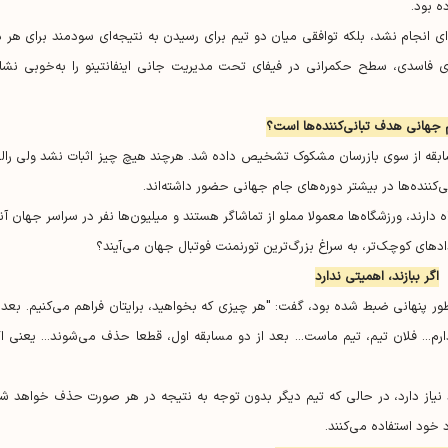
ه بود.
 انجام نشد، بلکه توافقی میان دو تیم برای رسیدن به نتیجه‌ای سودمند برای هر د
 فاسدی، سطح حکمرانی در فیفای تحت مدیریت جانی اینفانتینو را به‌خوبی نشا
 جهانی هدف تبانی‌کننده‌ها است؟
وانند. حتی در جام جهانی ۲۰۲۲ نیز یک مسابقه از سوی بازرسان مشکوک تشخیص داده شد. هرچند هیچ چیز اثبات نشد ولی را
کننده‌ها در بیشتر دوره‌های جام جهانی حضور داشته‌اند.
دارند، ورزشگاه‌ها معمولا مملو از تماشاگر هستند و میلیون‌ها نفر در سراسر جهان آ‌نه
یداد‌های کوچک‌تر، به سراغ بزرگ‌ترین تورنمنت فوتبال جهان می‌آیند؟
اگر ببازند، اهمیتی ندارد
‌طور پنهانی ضبط شده بود، گفت: "هر چیزی که بخواهید، برایتان فراهم می‌کنیم. بعد ا
، من بازی دیگری در جام جهانی زیر ۲۰ سال دارم... فلان تیم، تیم ماست... بعد از دو مسابقه اول، قطعا حذف می‌شوند... یعنی ا
 نیاز دارد، در حالی که تیم دیگر بدون توجه به نتیجه در هر صورت حذف خواهد شد
د خود استفاده می‌کنند.