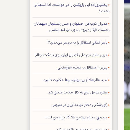
بختیاری‌زاده این بازیکنان را می‌خواست، اما استقلالی
نشدند!
مدیران ذوب‌آهن اصفهان و مس رفسنجان میهمانان
نشست کارگروه ورزش حزب موتلفه اسلامی
یاسر آسانی استقلال را به دردسر می‌اندازد؟
مربی سابق تیم ملی فوتبال ایران روی نیمکت ایتالیا
پیروزی استقلال بر همنام خوزستانی
امید عالیشاه از پرسپولیسی‌ها حلالیت طلبید
ستاره ساحل عاج به رئال مادرید ملحق شد
رکوردشکنی دختر دونده ایران در بلاروس
مودریچ: میلان بهترین باشگاه برای من است