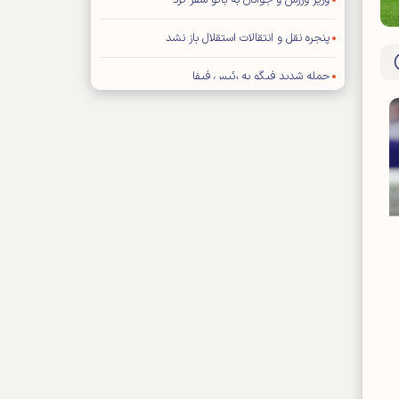
وزیر ورزش و جوانان به باکو سفر کرد
پنجره نقل و انتقالات استقلال باز نشد
حمله شدید فیگو به رئیس فیفا
توافق عالیشاه با گل گهر سیرجان
رامین رضاییان از استقلال جدا شد
توضیح درباره ویژه نامه پایانی جام جهانی ۲۰۲۶
اعلام بودجه سالانه باشگاه سپاهان اصفهان
محمد صلاح به «ترابزون اسپور» ترکیه پیوست