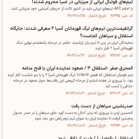
تیم‌های فوتبال ایرانی از میزبانی در آسیا محروم شدند!
با اعلام AFC تیم‌های ایرانی باید در کشور ثالث از حریفان آسیایی خود میزبانی کنند.
کد خبر: ۹۲۴۹۵ تاریخ انتشار : ۱۴۰۴/۱۰/۲۵
گرانقیمت‌ترین تیم‌های لیگ قهرمانان آسیا ۲ معرفی شدند؛ جایگاه
استقلال و سپاهان کجاست؟
نمایندگان ایران در بین ۶ تیم برتر ارزشمند حاضر در مرحله یک‌هشتم نهایی لیگ
قهرمانان آسیا ۲ قرار دارند.
کد خبر: ۹۲۳۸۲ تاریخ انتشار : ۱۴۰۴/۱۰/۱۳
المحرق صفر -استقلال ۳ / صعود نماینده ایران با فتح منامه
تیم فوتبال استقلال که فصل ۲۶-۲۰۲۵ لیگ قهرمانان آسیا ۲ را با دو شکست آغاز کرده
بود، با پیروزی در هفته ششم از مرحله گروهی این رقابت‌ها جواز صعود در مرحله
حذفی را کسب کرد
کد خبر: ۹۲۳۰۳ تاریخ انتشار : ۱۴۰۴/۱۰/۰۳
صدرنشینی سپاهان از دست رفت
الحسین اردن با پیروزی که برابر آخال به دست آورد جای سپاهان را در صدر جدول
رده‌بندی گرفت تا نماینده ایران به عنوان تیم دوم راهی دور بعد شود.
کد خبر: ۹۲۲۹۴ تاریخ انتشار : ۱۴۰۴/۱۰/۰۲
استقلال ۱ -الوصل ۱ / خبری از تلافی نبود