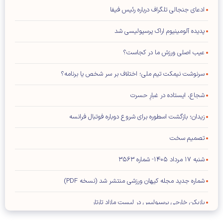
ادعای جنجالی تلگراف درباره رئیس فیفا
پدیده آلومینیوم اراک پرسپولیسی شد
عیب اصلی ورزش ما در کجاست؟
سرنوشت نیمکت تیم ملی؛ اختلاف بر سر شخص یا برنامه؟
شجاع، ایستاده در غبارِ حسرت
زیدان؛ بازگشت اسطوره برای شروع دوباره فوتبال فرانسه
تصمیم سخت
شنبه ۱۷ مرداد ۱۴۰۵- شماره ۳۵۶۳
شماره جدید مجله کیهان ورزشی منتشر شد (نسخه PDF)
بازیکن خارجی پرسپولیس در لیست مازاد تارتار