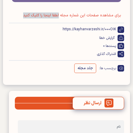
برای مشاهده صفحات این شماره مجله
لطفا اینجا را کلیک کنید
https://kayhanvarzeshi.ir/000O1K
گزارش خطا
پسندها:
0
اشتراک گذاری
برچسب ها:
جلد مجله
ارسال نظر