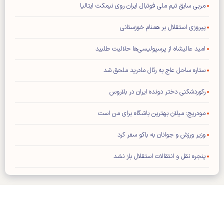
مربی سابق تیم ملی فوتبال ایران روی نیمکت ایتالیا
پیروزی استقلال بر همنام خوزستانی
امید عالیشاه از پرسپولیسی‌ها حلالیت طلبید
ستاره ساحل عاج به رئال مادرید ملحق شد
رکوردشکنی دختر دونده ایران در بلاروس
مودریچ: میلان بهترین باشگاه برای من است
وزیر ورزش و جوانان به باکو سفر کرد
پنجره نقل و انتقالات استقلال باز نشد
حمله شدید فیگو به رئیس فیفا
توافق عالیشاه با گل گهر سیرجان
رامین رضاییان از استقلال جدا شد