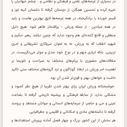
در بسیاری از عرصه‌های علمی و فرهنگی و نظامی و... چشم جهانیان را
خیره کرده و تحسین همگان، از دوستان گرفته تا دشمنان کینه توز و
قسم خورده را برانگیخته، در همه عرصه‌ها لایق بهترین هاست و باید
در همه میادین - از جمله ورزش – پرافتخار ظاهر شود. هیچ دلیل
منطقی و قانع کننده‌ای هم وجود ندارد که چنین نباشد. رهبر حکیم و
شهید انقلاب که به ورزش، نه به عنوان سروکاری تشریفاتی و امری
تزیینی، بلکه ابزاری مهم و در نوع خود جدی و موثر می‌نگریست، در
ملاقات‌های حضوری یا پیام‌های مختلف به صراحت و تلویحا بر
اهمیت امر ورزش در ابعاد گوناگون و نزد گروه‌های مختلف سنی تاکید
داشت و خواهان بهتر و قوی‌تر شدن آن بود.
خوشبختانه ورزش ایران برای بهتر شدن تقریبا از هیچ نظر کمبود و
مشکلی ندارد: از سابقه فرهنگی و پیشینه تاریخی گرفته تا بضاعت
عینی و حی و حاضر؛ از سرمایه‌های انسانی و جوانان مستعد و برومند
گرفته تا داشته‌های مادی و امکاناتی و اقلیمی و جغرافیایی.
هر بخش از این کشور بزرگ و چهار فصل آماده پرورش استعداد‌ها و