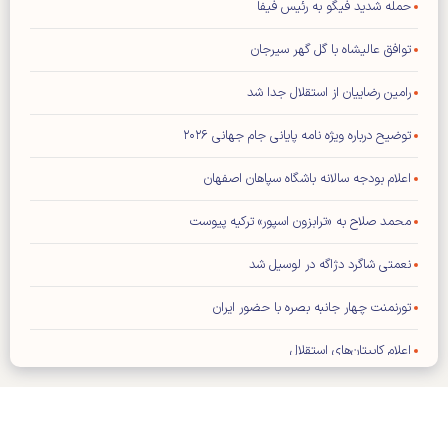
حمله شدید فیگو به رئیس فیفا
توافق عالیشاه با گل گهر سیرجان
رامین رضاییان از استقلال جدا شد
توضیح درباره ویژه نامه پایانی جام جهانی ۲۰۲۶
اعلام بودجه سالانه باشگاه سپاهان اصفهان
محمد صلاح به «ترابزون اسپور» ترکیه پیوست
نعمتی شاگرد دژاگه در لوسیل شد
تورنمنت چهار جانبه بصره با حضور ایران
اعلام کاپیتان‌های استقلال
فیفا: هیچ تماسی با ترامپ نداشته‌ایم
تراشتگن رسما به آژاکس پیوست