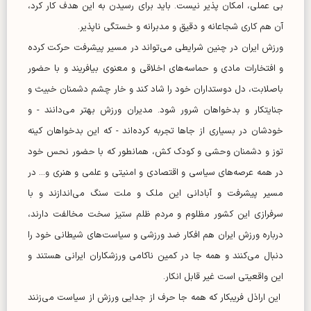
بی عملی، امکان پذیر نیست. باید برای رسیدن به این هدف کار کرد،
آن هم کاری شجاعانه و دقیق و مدبرانه و خستگی ناپذیر.
ورزش ایران در چنین شرایطی می‌تواند در مسیر پیشرفت حرکت کرده
و افتخارات مادی و حماسه‌های اخلاقی و معنوی بیافریند و با حضور
باصلابت، دل دوستداران خود را شاد کند و خار چشم دشمنان خبیث و
جنایتکار و بدخواهان شرور شود. مدیران ورزش بهتر می‌دانند - و
خودشان در بسیاری از جا‌ها تجربه کرده‌اند - که این بدخواهان کینه
توز و دشمنان وحشی و کودک کش، همانطور که با حضور نحس خود
در همه عرصه‌های سیاسی و اقتصادی و امنیتی و علمی و هنری و... در
مسیر پیشرفت و آبادانی این ملک و ملت سنگ می‌اندازند و با
سرفرازی این کشور مظلوم و مردم ظلم ستیز سخت مخالفت دارند،
درباره ورزش ایران هم افکار ضد ورزشی و سیاست‌های شیطانی خود را
دنبال می‌کنند و همه جا در کمین ناکامی ورزشکاران ایرانی هستند و
این واقعیتی است غیر قابل انکار.
این اراذل فریبکار که همه جا حرف از جدایی ورزش از سیاست می‌زنند