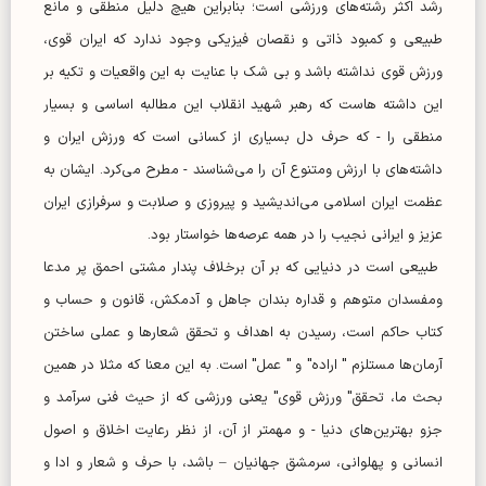
رشد اکثر رشته‌های ورزشی است؛ بنابراین هیچ دلیل منطقی و مانع
طبیعی و کمبود ذاتی و نقصان فیزیکی وجود ندارد که ایران قوی،
ورزش قوی نداشته باشد و بی شک با عنایت به این واقعیات و تکیه بر
این داشته هاست که رهبر شهید انقلاب این مطالبه اساسی و بسیار
منطقی را - که حرف دل بسیاری از کسانی است که ورزش ایران و
داشته‌های با ارزش ومتنوع آن را می‌شناسند - مطرح می‌کرد. ایشان به
عظمت ایران اسلامی می‌اندیشید و پیروزی و صلابت و سرفرازی ایران
عزیز و ایرانی نجیب را در همه عرصه‌ها خواستار بود.
طبیعی است در دنیایی که بر آن برخلاف پندار مشتی احمق پر مدعا
ومفسدان متوهم و قداره بندان جاهل و آدمکش، قانون و حساب و
کتاب حاکم است، رسیدن به اهداف و تحقق شعار‌ها و عملی ساختن
آرمان‌ها مستلزم " اراده" و " عمل" است. به این معنا که مثلا در همین
بحث ما، تحقق" ورزش قوی" یعنی ورزشی که از حیث فنی سرآمد و
جزو بهترین‌های دنیا - و مهمتر از آن، از نظر رعایت اخلاق و اصول
انسانی و پهلوانی، سرمشق جهانیان – باشد، با حرف و شعار و ادا و